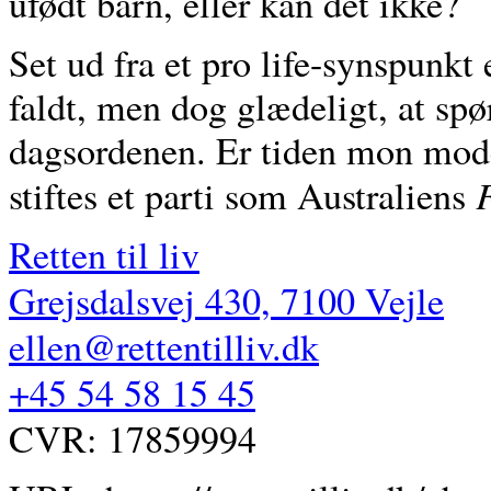
ufødt barn, eller kan det ikke?
Set ud fra et pro life-synspunkt e
faldt, men dog glædeligt, at s
dagsordenen. Er tiden mon mode
stiftes et parti som Australiens
Retten til liv
Grejsdalsvej 430, 7100 Vejle
ellen@rettentilliv.dk
+45 54 58 15 45
CVR: 17859994