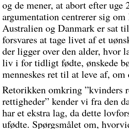
og de mener, at abort efter uge 
argumentation centrerer sig om l
Australien og Danmark er sat ti
forsvares at tage livet af et uøn
der ligger over den alder, hvor l
liv i for tidligt fødte, ønskede 
menneskes ret til at leve af, om 
Retorikken omkring ”kvinders re
rettigheder” kender vi fra den d
har et ekstra lag, da dette lovfo
ufødte. Spørgsmålet om, hvorvidt