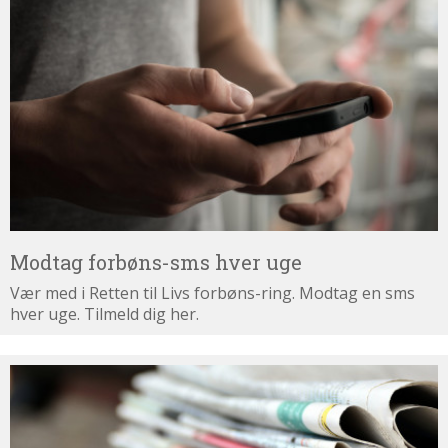
Modtag
forbøns-
sms
hver
uge
Modtag forbøns-sms hver uge
Vær med i Retten til Livs forbøns-ring. Modtag en sms
hver uge. Tilmeld dig her.
Tilmeld
dig
nyhedsbrevet