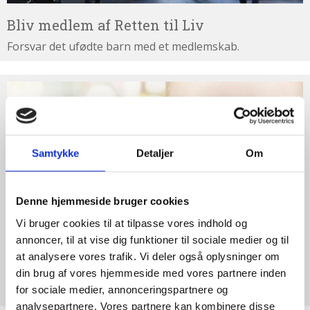
abort
Bliv medlem af Retten til Liv
2.7:
Pro
Life
Forsvar det ufødte barn med et medlemskab.
internationalt
2.8:
Nyhedsbrev
Støt
Retten
3.0:
Nyheder
til
4.0:
Webshop
Liv
Samtykke
Detaljer
Om
Denne hjemmeside bruger cookies
Vi bruger cookies til at tilpasse vores indhold og
annoncer, til at vise dig funktioner til sociale medier og til
at analysere vores trafik. Vi deler også oplysninger om
Støt Retten til Liv
din brug af vores hjemmeside med vores partnere inden
for sociale medier, annonceringspartnere og
Hjertelig tak for ethvert bidrag til Retten til Liv
analysepartnere. Vores partnere kan kombinere disse