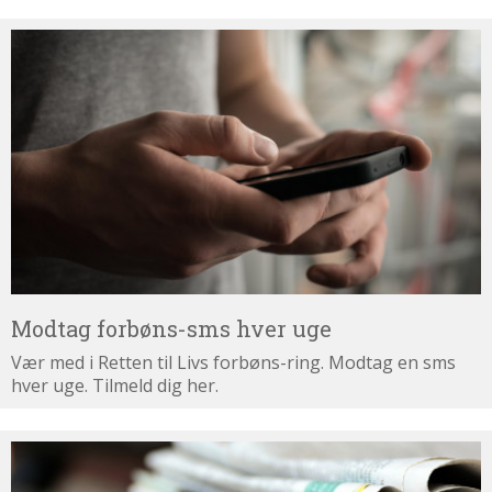
Modtag
forbøns-
sms
hver
uge
Modtag forbøns-sms hver uge
Vær med i Retten til Livs forbøns-ring. Modtag en sms
hver uge. Tilmeld dig her.
Tilmeld
dig