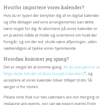
personlige
Hvorfor importere vores kalender?
historie
Hvis du er typen der benytter dig af en digital kalender
1.6:
Argumenter
imod
og ofte deltager ved vore arrangementer kan dette
abort
være noget for dig. At abonnere på vores kalender er
1.7:
Perspektiver
en praktisk måde at holde sig orienteret om hvad der
foregår, og om der evt. skulle være aflysninger, uden
2.0:
Om
os
nødvendigvis at tjekke vores hjemmeside.
2.1:
Aktioner
Hvordan kommer jeg igang?
2.2:
Tidligere
aktioner
Det er meget let at komme igang.
Alt du skal gøre er at
følge dette link der vil åbne Google Calendar
, og
2.3:
Organisation
acceptere at vores kalender bliver tilføjet til din. Så
2.4:
Abortmindelunden
sørger vi for resten.
2.5:
Abortlinien
Please note that our two calendars are not merging or
2.6:
Unge
mod
replacing any events, nor can we export events from