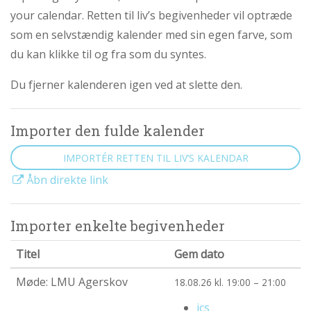
abort
your calendar. Retten til liv’s begivenheder vil optræde
2.7:
Pro
som en selvstændig kalender med sin egen farve, som
Life
du kan klikke til og fra som du syntes.
internationalt
2.8:
Nyhedsbrev
Du fjerner kalenderen igen ved at slette den.
3.0:
Nyheder
Importer den fulde kalender
4.0:
Webshop
IMPORTÉR RETTEN TIL LIV’S KALENDAR
Åbn direkte link
Importer enkelte begivenheder
Titel
Gem dato
Møde: LMU Agerskov
18.08.26 kl. 19:00 – 21:00
ics