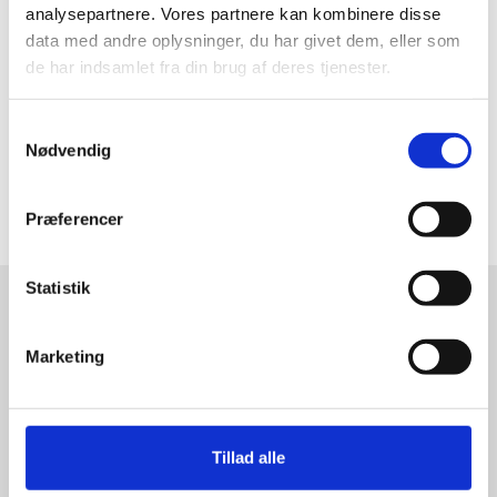
analysepartnere. Vores partnere kan kombinere disse
Google
data med andre oplysninger, du har givet dem, eller som
de har indsamlet fra din brug af deres tjenester.
Møde: IMU Haderslev
16.11.26 kl. 19:00 – 21:00
ics
Samtykkevalg
Outlook
Nødvendig
Google
Præferencer
Bliv
Statistik
medlem
af
Marketing
Retten
til
Liv
Tillad alle