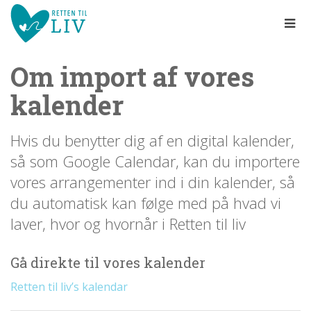
Spring
menu
over
og
Om import af vores
gå
til
kalender
indhold
Vend
tilbage
til
Hvis du benytter dig af en digital kalender,
forsiden
så som Google Calendar, kan du importere
1.0:
Gå
Info
til
1.1:
Abort
vores arrangementer ind i din kalender, så
vores
1.2:
Fosterdiagnostik
du automatisk kan følge med på hvad vi
guide
1.3:
for
Livets
laver, hvor og hvornår i Retten til liv
begyndelse
tilgængelighed
1.4:
Etik
Gå direkte til vores kalender
og
tro
Retten til liv’s kalendar
1.5:
Den