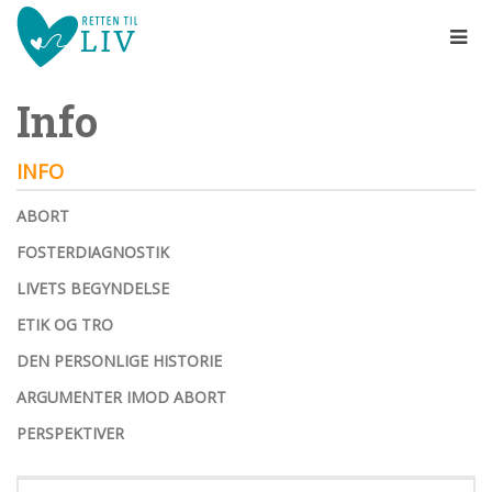
Spring
menu
over
og
Info
gå
til
indhold
Vend
INFO
tilbage
til
ABORT
forsiden
1.0:
Gå
Info
FOSTERDIAGNOSTIK
til
1.1:
Abort
LIVETS BEGYNDELSE
vores
1.2:
Fosterdiagnostik
guide
ETIK OG TRO
1.3:
for
Livets
DEN PERSONLIGE HISTORIE
begyndelse
tilgængelighed
ARGUMENTER IMOD ABORT
1.4:
Etik
og
PERSPEKTIVER
tro
1.5:
Den