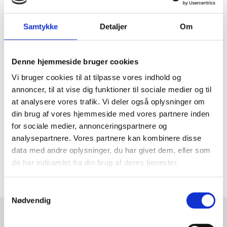
Samtykke
Detaljer
Om
Denne hjemmeside bruger cookies
Argumenter imod abort
Vi bruger cookies til at tilpasse vores indhold og
annoncer, til at vise dig funktioner til sociale medier og til
at analysere vores trafik. Vi deler også oplysninger om
din brug af vores hjemmeside med vores partnere inden
for sociale medier, annonceringspartnere og
analysepartnere. Vores partnere kan kombinere disse
data med andre oplysninger, du har givet dem, eller som
de har indsamlet fra din brug af deres tjenester.
Senest opdateret februar 2023
Samtykkevalg
Nødvendig
Skriver
SKRIVER DU PROJEKTOPGAVE?
du