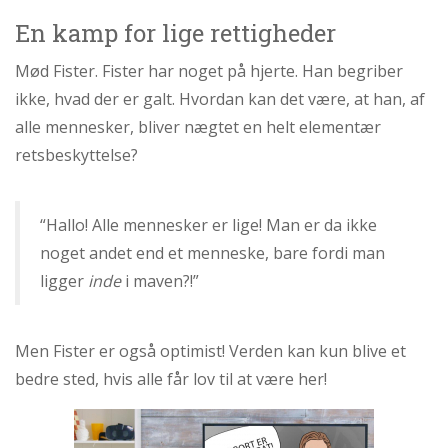
personlige
En kamp for lige rettigheder
historie
1.6:
Argumenter
Mød Fister. Fister har noget på hjerte. Han begriber
imod
ikke, hvad der er galt. Hvordan kan det være, at han, af
abort
alle mennesker, bliver nægtet en helt elementær
1.7:
Perspektiver
retsbeskyttelse?
2.0:
Om
os
“Hallo! Alle mennesker er lige! Man er da ikke
2.1:
Aktioner
noget andet end et menneske, bare fordi man
2.2:
Tidligere
ligger
inde
i maven?!”
aktioner
2.3:
Organisation
Men Fister er også optimist! Verden kan kun blive et
2.4:
Abortmindelunden
bedre sted, hvis alle får lov til at være her!
2.5:
Abortlinien
2.6:
Unge
mod