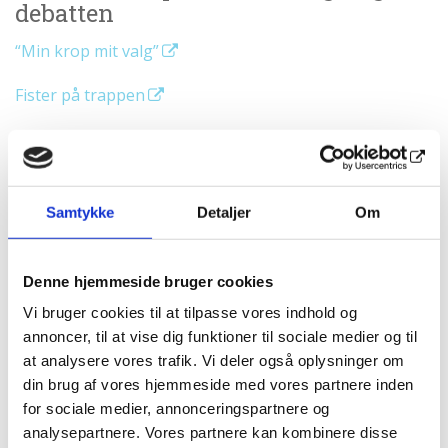
debatten
“Min krop mit valg”
Fister på trappen
“Undtagen mig”
Fister på valgplakaten
Samtykke
Detaljer
Om
Fister hos lægen
Fister i maven
Denne hjemmeside bruger cookies
Vi bruger cookies til at tilpasse vores indhold og
Læs om pressedækning:
Fisters Fight skaber debat
annoncer, til at vise dig funktioner til sociale medier og til
at analysere vores trafik. Vi deler også oplysninger om
din brug af vores hjemmeside med vores partnere inden
UDGIVET DEN 13.01.22
for sociale medier, annonceringspartnere og
analysepartnere. Vores partnere kan kombinere disse