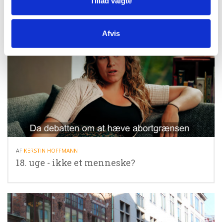
Tillad valgte
Afvis
01.02.25
AF
KERSTIN HOFFMANN
18. uge - ikke et menneske?