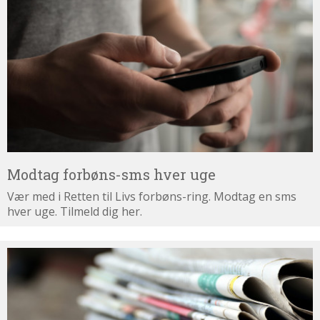
forbøns-
sms
hver
uge
Modtag forbøns-sms hver uge
Vær med i Retten til Livs forbøns-ring. Modtag en sms
hver uge. Tilmeld dig her.
Tilmeld
dig
nyhedsbrevet