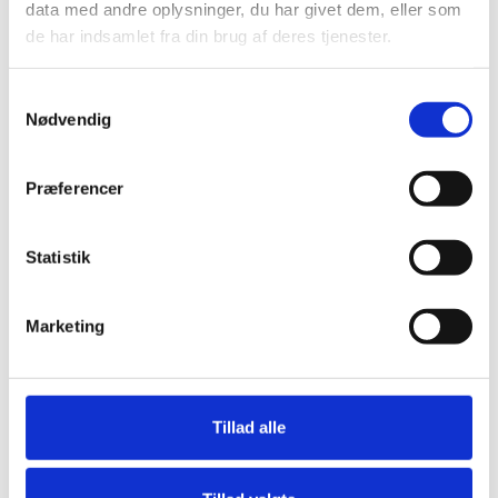
data med andre oplysninger, du har givet dem, eller som
de har indsamlet fra din brug af deres tjenester.
KATEGORI:
TIDLIGERE AKTIONER
Samtykkevalg
Nødvendig
RELATERET
Præferencer
Statistik
Marketing
Tillad alle
30.09.25
AF
KERSTIN HOFFMANN
OPTOG: Tilbyd omsorg - ikke abort!