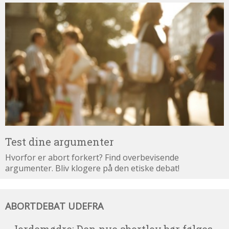
Test
dine
argumenter
Test dine argumenter
Hvorfor er abort forkert? Find overbevisende
argumenter. Bliv klogere på den etiske debat!
Abortdebat
ABORTDEBAT UDEFRA
udefra