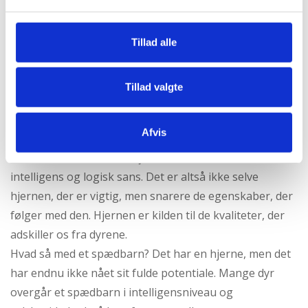
Et eksempel på et sådan argument kunne være, at et
foster, der endnu ikke har en hjerne, ikke kan betegnes
som et menneske. Det lyder umiddelbart meget logisk,
Tillad alle
alle mennesker har en hjerne, og vi forbinder den med
liv, for hvis vores hjerne går i stykker, så dør vi. Det er
Tillad valgte
dog et faktum, at et tidligt foster ikke behøver en
hjerne for at leve. Det virker måske abstrakt, men
Afvis
sådan er det.
Derudover forbinder vi hjernen med selvbevidsthed,
intelligens og logisk sans. Det er altså ikke selve
hjernen, der er vigtig, men snarere de egenskaber, der
følger med den. Hjernen er kilden til de kvaliteter, der
adskiller os fra dyrene.
Hvad så med et spædbarn? Det har en hjerne, men det
har endnu ikke nået sit fulde potentiale. Mange dyr
overgår et spædbarn i intelligensniveau og