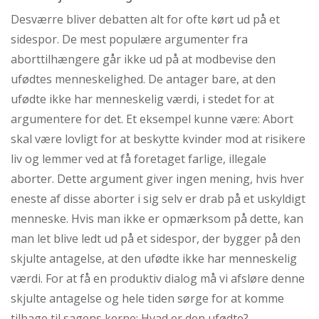
Desværre bliver debatten alt for ofte kørt ud på et
sidespor. De mest populære argumenter fra
aborttilhængere går ikke ud på at modbevise den
ufødtes menneskelighed. De antager bare, at den
ufødte ikke har menneskelig værdi, i stedet for at
argumentere for det. Et eksempel kunne være: Abort
skal være lovligt for at beskytte kvinder mod at risikere
liv og lemmer ved at få foretaget farlige, illegale
aborter. Dette argument giver ingen mening, hvis hver
eneste af disse aborter i sig selv er drab på et uskyldigt
menneske. Hvis man ikke er opmærksom på dette, kan
man let blive ledt ud på et sidespor, der bygger på den
skjulte antagelse, at den ufødte ikke har menneskelig
værdi. For at få en produktiv dialog må vi afsløre denne
skjulte antagelse og hele tiden sørge for at komme
tilbage til sagens kerne: Hvad er den ufødte?