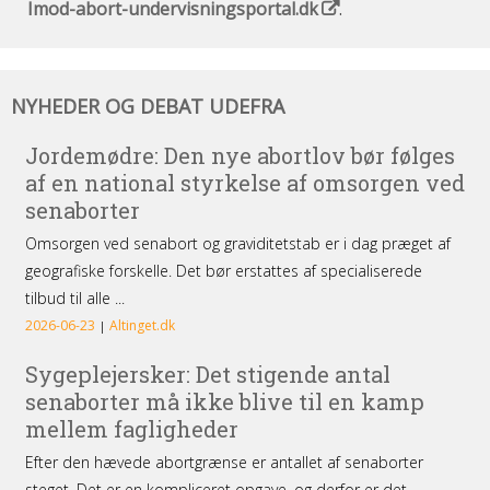
Imod-abort-undervisningsportal.dk
.
Nyheder
NYHEDER OG DEBAT UDEFRA
og
debat
udefra