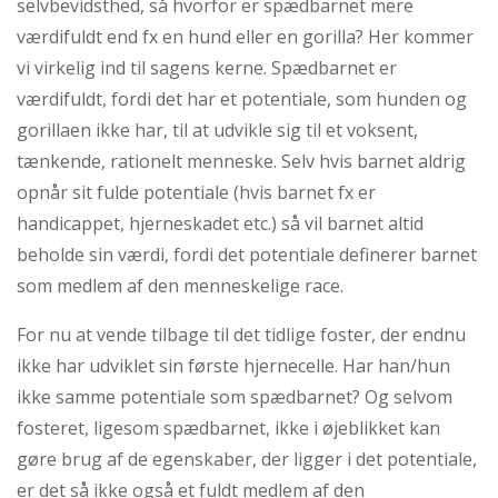
selvbevidsthed, så hvorfor er spædbarnet mere
værdifuldt end fx en hund eller en gorilla? Her kommer
vi virkelig ind til sagens kerne. Spædbarnet er
værdifuldt, fordi det har et potentiale, som hunden og
gorillaen ikke har, til at udvikle sig til et voksent,
tænkende, rationelt menneske. Selv hvis barnet aldrig
opnår sit fulde potentiale (hvis barnet fx er
handicappet, hjerneskadet etc.) så vil barnet altid
beholde sin værdi, fordi det potentiale definerer barnet
som medlem af den menneskelige race.
For nu at vende tilbage til det tidlige foster, der endnu
ikke har udviklet sin første hjernecelle. Har han/hun
ikke samme potentiale som spædbarnet? Og selvom
fosteret, ligesom spædbarnet, ikke i øjeblikket kan
gøre brug af de egenskaber, der ligger i det potentiale,
er det så ikke også et fuldt medlem af den