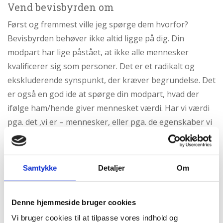
Vend bevisbyrden om
Først og fremmest ville jeg spørge dem hvorfor?
Bevisbyrden behøver ikke altid ligge på dig. Din
modpart har lige påstået, at ikke alle mennesker
kvalificerer sig som personer. Det er et radikalt og
ekskluderende synspunkt, der kræver begrundelse. Det
er også en god ide at spørge din modpart, hvad der
ifølge ham/hende giver mennesket værdi. Har vi værdi
pga. det ,vi er – mennesker, eller pga. de egenskaber vi
har – et hjerte, der slår, evnen til at føle smerte,
bevidsthed etc. Hvis vores værdi afhænger af disse
egenskaber, betyder det så, at folk med pacemaker,
Samtykke
Detaljer
Om
folk med begrænset eller manglende evne til at føle
smerte, og folk med nedsat bevidsthed er mindre værd
Denne hjemmeside bruger cookies
end os andre? Med andre ord, hvis vores værdi bygger
Vi bruger cookies til at tilpasse vores indhold og
på egenskaber, der udvikles gradvist, og som varierer