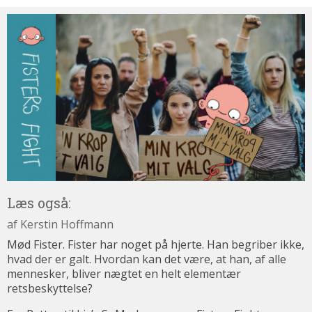
Læs
også:
Læs også:
13.01.22
af
Kerstin Hoffmann
Mød Fister. Fister har noget på hjerte. Han begriber ikke,
hvad der er galt. Hvordan kan det være, at han, af alle
mennesker, bliver nægtet en helt elementær
retsbeskyttelse?