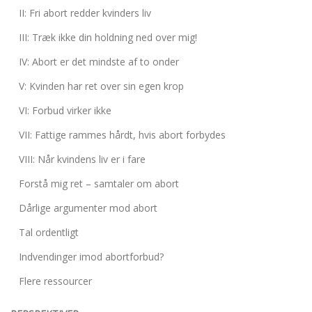
abort
II: Fri abort redder kvinders liv
2.7:
Pro
III: Træk ikke din holdning ned over mig!
Life
internationalt
IV: Abort er det mindste af to onder
2.8:
Nyhedsbrev
V: Kvinden har ret over sin egen krop
3.0:
Nyheder
VI: Forbud virker ikke
4.0:
Webshop
VII: Fattige rammes hårdt, hvis abort forbydes
VIII: Når kvindens liv er i fare
Forstå mig ret – samtaler om abort
Dårlige argumenter mod abort
Tal ordentligt
Indvendinger imod abortforbud?
Flere ressourcer