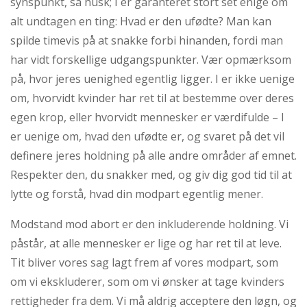
synspunkt, så husk; I er garanteret stort set enige om
alt undtagen en ting: Hvad er den ufødte? Man kan
spilde timevis på at snakke forbi hinanden, fordi man
har vidt forskellige udgangspunkter. Vær opmærksom
på, hvor jeres uenighed egentlig ligger. I er ikke uenige
om, hvorvidt kvinder har ret til at bestemme over deres
egen krop, eller hvorvidt mennesker er værdifulde – I
er uenige om, hvad den ufødte er, og svaret på det vil
definere jeres holdning på alle andre områder af emnet.
Respekter den, du snakker med, og giv dig god tid til at
lytte og forstå, hvad din modpart egentlig mener.
Modstand mod abort er den inkluderende holdning. Vi
påstår, at alle mennesker er lige og har ret til at leve.
Tit bliver vores sag lagt frem af vores modpart, som
om vi ekskluderer, som om vi ønsker at tage kvinders
rettigheder fra dem. Vi må aldrig acceptere den løgn, og