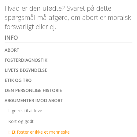
personlige
Hvad er den ufødte? Svaret på dette
historie
spørgsmål må afgøre, om abort er moralsk
1.6:
Argumenter
forsvarligt eller ej.
imod
abort
INFO
1.7:
Perspektiver
ABORT
2.0:
Om
FOSTERDIAGNOSTIK
os
2.1:
Aktioner
LIVETS BEGYNDELSE
2.2:
Tidligere
ETIK OG TRO
aktioner
DEN PERSONLIGE HISTORIE
2.3:
Organisation
ARGUMENTER IMOD ABORT
2.4:
Abortmindelunden
Lige ret til at leve
2.5:
Abortlinien
Kort og godt
2.6:
Unge
I: Et foster er ikke et menneske
mod