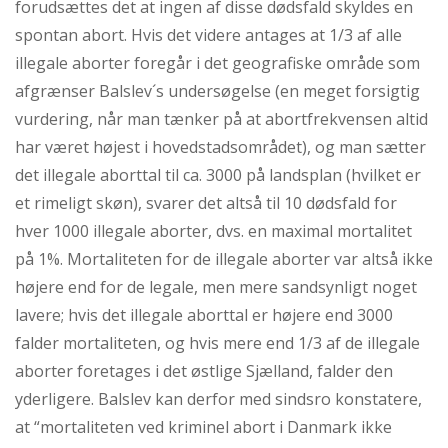
forudsættes det at ingen af disse dødsfald skyldes en
spontan abort. Hvis det videre antages at 1/3 af alle
illegale aborter foregår i det geografiske område som
afgrænser Balslev´s undersøgelse (en meget forsigtig
vurdering, når man tænker på at abortfrekvensen altid
har været højest i hovedstadsområdet), og man sætter
det illegale aborttal til ca. 3000 på landsplan (hvilket er
et rimeligt skøn), svarer det altså til 10 dødsfald for
hver 1000 illegale aborter, dvs. en maximal mortalitet
på 1%. Mortaliteten for de illegale aborter var altså ikke
højere end for de legale, men mere sandsynligt noget
lavere; hvis det illegale aborttal er højere end 3000
falder mortaliteten, og hvis mere end 1/3 af de illegale
aborter foretages i det østlige Sjælland, falder den
yderligere. Balslev kan derfor med sindsro konstatere,
at “mortaliteten ved kriminel abort i Danmark ikke