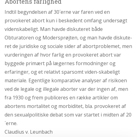
Abortens farlighed
Indtil begyndelsen af 30´erne var faren ved en
provokeret abort kun i beskedent omfang undersøgt
videnskabeligt. Man havde diskuteret både
Obturatoren og Modersprøjten, og man havde diskute-
ret de juridiske og sociale sider af abortproblemet, men
vurderingen af hvor farlig en provokeret abort var
byggede primært på lægernes formodninger og
erfaringer, og et relativt sparsomt viden-skabeligt
materiale. Egentlige komparative analyser af risikoen
ved de legale og illegale aborter var der ingen af, men
fra 1930 og frem publiceres en række artikler om
abortens mortalitet og morbiditet, bla. provokeret af
den sexualpolitiske debat som var startet i midten af 20
´erne.
Claudius v. Leunbach