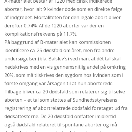
A-materialet består af 1220 medicinsk indikerede
aborter, hvor ialt 9 kvinder døde som en direkte følge
af indgrebet. Mortaliteten for den legale abort bliver
derefter 0,74%. Af de 1220 aborter var der en
komplikationsfrekvens på 11,7%.
På baggrund af B-materialet kan kommissionen
identificere ca. 25 dødsfald om året, men fra andre
undersøgelser (bla. Balslev´s) ved man, at dét tal skal
nedskrives med en vis gennemsnitlig andel på omkring
20%, som må tilskrives den sygdom hos kvinden som i
første omgang var årsagen til at hun aborterede.
Tilbage bliver ca. 20 dødsfald som relaterer sig til selve
aborten – et tal som støttes af Sundhedsstyrelsens
registrering af abortrelatrede dødsfald foretaget ud fra
dødsattesterne. De 20 dødsfald omfatter imidlertid
også dødsfald relateret til spontane aborter og må