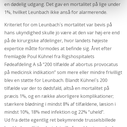
en dødelig udgang. Det gav en mortalitet på lige under
1%, hvilket Leunbach ikke anså for alarmerende.
Kriteriet for om Leunbach´s mortalitet var bevis på
hans ukyndighed skulle jo være at den var høj-ere end
på de kirurgiske afdelinger, hvor landets højeste
expertice måtte formodes at befinde sig. Året efter
fremlagde Poul Kühnel fra Rigshospitalets
Fødeafdeling A så “200 tilfælde af abortus provocatus
på medicinsk indikation” som mere eller mindre frivilligt
blev en støtte for Leunbach. Blandt Kühnel´s 200
tilfælde var der to dødsfald, altså en mortalitet på
præcis 1%, og en række alvorligere komplikationer;
stærkere blødning i mindst 8% af tilfældene, læsion i
mindst 10%, 18% med infektion og 22% “uheld”.
Ud fra dette egentlig ret bekymrende trusselsbillede