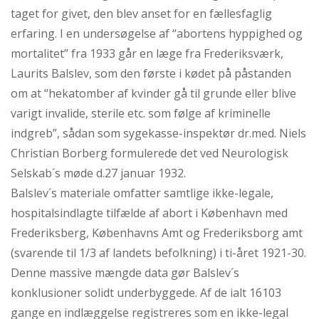
taget for givet, den blev anset for en fællesfaglig
erfaring. I en undersøgelse af “abortens hyppighed og
mortalitet” fra 1933 går en læge fra Frederiksværk,
Laurits Balslev, som den første i kødet på påstanden
om at “hekatomber af kvinder gå til grunde eller blive
varigt invalide, sterile etc. som følge af kriminelle
indgreb”, sådan som sygekasse-inspektør dr.med. Niels
Christian Borberg formulerede det ved Neurologisk
Selskab´s møde d.27 januar 1932.
Balslev´s materiale omfatter samtlige ikke-legale,
hospitalsindlagte tilfælde af abort i København med
Frederiksberg, Københavns Amt og Frederiksborg amt
(svarende til 1/3 af landets befolkning) i ti-året 1921-30.
Denne massive mængde data gør Balslev´s
konklusioner solidt underbyggede. Af de ialt 16103
gange en indlæggelse registreres som en ikke-legal