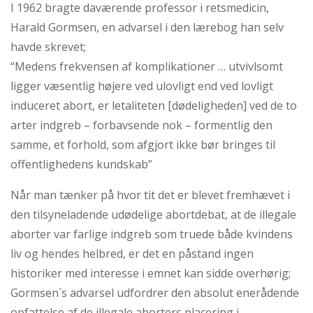
I 1962 bragte daværende professor i retsmedicin,
Harald Gormsen, en advarsel i den lærebog han selv
havde skrevet;
“Medens frekvensen af komplikationer … utvivlsomt
ligger væsentlig højere ved ulovligt end ved lovligt
induceret abort, er letaliteten [dødeligheden] ved de to
arter indgreb – forbavsende nok – formentlig den
samme, et forhold, som afgjort ikke bør bringes til
offentlighedens kundskab”
Når man tænker på hvor tit det er blevet fremhævet i
den tilsyneladende udødelige abortdebat, at de illegale
aborter var farlige indgreb som truede både kvindens
liv og hendes helbred, er det en påstand ingen
historiker med interesse i emnet kan sidde overhørig;
Gormsen´s advarsel udfordrer den absolut enerådende
opfattelse af de illegale aborters placering i