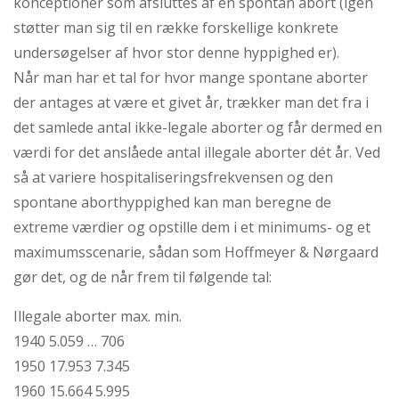
konceptioner som afsluttes af en spontan abort (igen
støtter man sig til en række forskellige konkrete
undersøgelser af hvor stor denne hyppighed er).
Når man har et tal for hvor mange spontane aborter
der antages at være et givet år, trækker man det fra i
det samlede antal ikke-legale aborter og får dermed en
værdi for det anslåede antal illegale aborter dét år. Ved
så at variere hospitaliseringsfrekvensen og den
spontane aborthyppighed kan man beregne de
extreme værdier og opstille dem i et minimums- og et
maximumsscenarie, sådan som Hoffmeyer & Nørgaard
gør det, og de når frem til følgende tal:
Illegale aborter max. min.
1940 5.059 … 706
1950 17.953 7.345
1960 15.664 5.995