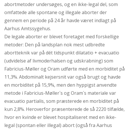
abortmetoder undersøges, og en ikke-legal del, som
omfattede alle spontane og illegale aborter der
gennem en periode på 24 år havde været indlagt på
Aarhus Amtssygehus.
De legale aborter er blevet foretaget med forskellige
metoder: Den på landsplan nok mest udbredte
abortteknik var på dét tidspunkt dilatatio + evacuatio
(udvidelse af livmoderhalsen og udskrabning) som
Fabricius-Møller og Oram udførte med en morbiditet på
11,3%. Abdominalt kejsersnit var også brugt og havde
en morbiditet på 15,9%, men den hyppigst anvendte
metode i Fabricius-Møller´s og Oram´s materiale var
evacuatio partialis, som præsterede en morbiditet på
kun 2,8%. Heroverfor præsenterede de så 2220 tilfælde,
hvor en kvinde er blevet hospitaliseret med en ikke-
legal (spontan eller illegal) abort (også fra Aarhus