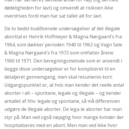
dødeligheden for lavt) og omvendt at risikoen ikke
overdrives fordi man har sat tallet alt for lavt.
De to bedst kvalificerede undersøgelser af det illegale
aborttal er Henrik Hoffmeyer & Magna Nørgaard´s fra
1964, som dækker perioden 1940 til 1962 og Vagn Sele
& Magna Nørgaard´s fra 1972 som omfatter årene
1960 til 1971. Den beregningsmetode som er anvendt i
begge disse undersøgelser er for kompliceret til en
detaljeret gennemgang, men skal resumeres kort:
Udgangspunktet er, at hvis man kender det reelle antal
aborter i alt – spontane, legale og illegale – og kender
antallet af hhv. legale og spontane, så må differencen
udgøre de illegale aborter. De lega-le aborter har man
styr på. Man ved også nøjagtig hvor mange kvinder der
hospitaliseres med en abort. Men man ved ikke hvor