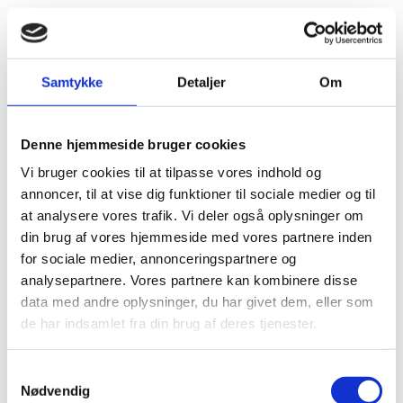
I 1932 blev den kendte og omdiskuterede
sexualreformator, Jonathan Leunbach, anmeldt til
Sundhedsstyrelsen af overlæge Marius Claudius for at
Samtykke
Detaljer
Om
have foretaget en “slet udført abortus provocatus”.
Den konkrete sag drejede sig om en 28-årig kvinde
Denne hjemmeside bruger cookies
som henvendte sig til Claudius og beklagede sig over
Vi bruger cookies til at tilpasse vores indhold og
forholdene på læge Leunbachs klinik. Efter at have
annoncer, til at vise dig funktioner til sociale medier og til
undersøgt kvinden, indlagde Claudius hende på stedet
at analysere vores trafik. Vi deler også oplysninger om
og anmeldte som nævnt sagen. Men
din brug af vores hjemmeside med vores partnere inden
Sundhedsstyrelsen var ikke de eneste Claudius
for sociale medier, annonceringspartnere og
betroede sig til. Både avisernes og Ugeskrift for Læger
analysepartnere. Vores partnere kan kombinere disse
´s læsere blev indviet i den tvivl han nærede vedrørende
data med andre oplysninger, du har givet dem, eller som
de har indsamlet fra din brug af deres tjenester.
Leunbach´s metoder og faglige dygtighed, som i mindst
to tilfælde skulle have kostet en kvinde livet, og
Samtykkevalg
Claudius antydede endog at Leunbach bevidst og
Nødvendig
systematisk tilsidesatte det retlige grundlag for