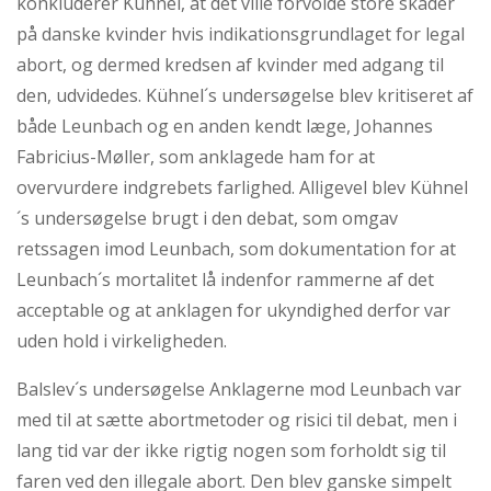
konkluderer Kühnel, at det ville forvolde store skader
på danske kvinder hvis indikationsgrundlaget for legal
abort, og dermed kredsen af kvinder med adgang til
den, udvidedes. Kühnel´s undersøgelse blev kritiseret af
både Leunbach og en anden kendt læge, Johannes
Fabricius-Møller, som anklagede ham for at
overvurdere indgrebets farlighed. Alligevel blev Kühnel
´s undersøgelse brugt i den debat, som omgav
retssagen imod Leunbach, som dokumentation for at
Leunbach´s mortalitet lå indenfor rammerne af det
acceptable og at anklagen for ukyndighed derfor var
uden hold i virkeligheden.
Balslev´s undersøgelse Anklagerne mod Leunbach var
med til at sætte abortmetoder og risici til debat, men i
lang tid var der ikke rigtig nogen som forholdt sig til
faren ved den illegale abort. Den blev ganske simpelt