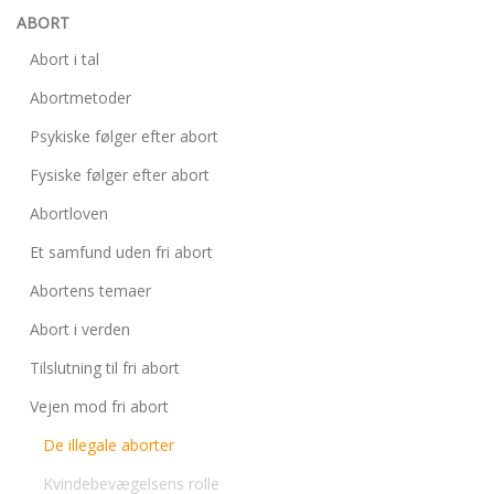
personlige
ABORT
historie
Abort i tal
1.6:
Argumenter
imod
Abortmetoder
abort
Psykiske følger efter abort
1.7:
Perspektiver
Fysiske følger efter abort
2.0:
Om
Abortloven
os
2.1:
Aktioner
Et samfund uden fri abort
2.2:
Tidligere
Abortens temaer
aktioner
Abort i verden
2.3:
Organisation
Tilslutning til fri abort
2.4:
Abortmindelunden
Vejen mod fri abort
2.5:
Abortlinien
De illegale aborter
2.6:
Unge
mod
Kvindebevægelsens rolle