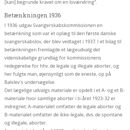
[kan] begrunde kravet om en lovændring”.
Betænkningen 1936
I 1936 udgav Svangerskabskommissionen en
betænkning som var et oplæg til den første danske
svangerskabslov, der blev vedtaget i 1937. I et bilag til
betænkningen fremlagde et lægeudvalg det
videnskabelige grundlag for kommissionens
redegørelse for hhv. de legale og illegale aborter, og
her fulgte man, øjensynligt som de eneste, op på
Balslev´s undersøgelse.
Det lægelige udvalgs materiale er opdelt i et A- og et B-
materiale hvor samtlige aborter i ti-året 1923-32 er
indregnet; A-materialet omfatter de legale aborter og
B-materialet omfatter de ikke-legale, dvs. de spontane
og illegale, aborter.