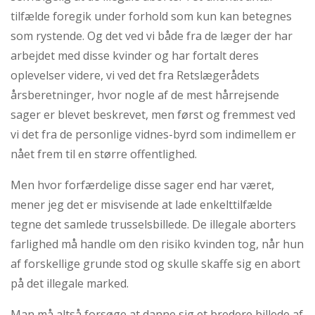
tilfælde foregik under forhold som kun kan betegnes
som rystende. Og det ved vi både fra de læger der har
arbejdet med disse kvinder og har fortalt deres
oplevelser videre, vi ved det fra Retslægerådets
årsberetninger, hvor nogle af de mest hårrejsende
sager er blevet beskrevet, men først og fremmest ved
vi det fra de personlige vidnes-byrd som indimellem er
nået frem til en større offentlighed.
Men hvor forfærdelige disse sager end har været,
mener jeg det er misvisende at lade enkelttilfælde
tegne det samlede trusselsbillede. De illegale aborters
farlighed må handle om den risiko kvinden tog, når hun
af forskellige grunde stod og skulle skaffe sig en abort
på det illegale marked.
Man må altså forsøge at danne sig et bredere billede af