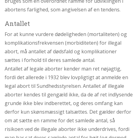
bruges som en overordnet ramme for udviklingen i
abortens farlighed, som angivelsen af en tendens.
Antallet
For at kunne vurdere dødeligheden (mortaliteten) og
komplikationsfrekvensen (morbiditeten) for illegal
abort, må antallet af dødsfald og komplikationer
sættes i forhold til deres samlede antal.
Antallet af legale aborter kender man ret nøjagtig,
fordi det allerede i 1932 blev lovpligtigt at anmelde en
legal abort til Sundhedsstyrelsen. Antallet af illegale
aborter kendes til gengæld ikke, da de af ret indlysende
grunde ikke blev indberettet, og deres omfang kan
derfor kun skønsmæssigt talsættes. Det gælder derfor
om at sætte en ramme for det samlede antal, så
risikoen ved de illegale aborter ikke underdrives, fordi
man har sat deres samlede antal for højt (og dermed