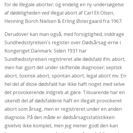
for de illegale aborter; og endelig en ny undersøgelse
af dødeligheden ved illegal abort af Carl Eli Olsen,
Henning Borch Nielsen & Erling Østergaard fra 1967.
Derudover kan man også, med forsigtighed, inddrage
Sundhedsstyrelsen´s register over Dødsårsag-erne i
Kongeriget Danmark. Siden 1931 har
Sundhedsstyrelsen registreret alle dødsfald ifm. abort,
men har gjort det under skiftende diagnoser; septisk
abort, toxinsk abort, spontan abort, legal abort mv. En
hel del af disse dødsfald har ikke haft noget med selve
det provokerende indgreb at gøre. Tilsvarende har en
ukendt del af dødsfaldene haft en illegalt provokeret
abort som årsag, men er registreret under en anden
diagnose. På den måde er dødsårsagsstatistikken
givetvis ikke komplet, men jeg mener godt den kan