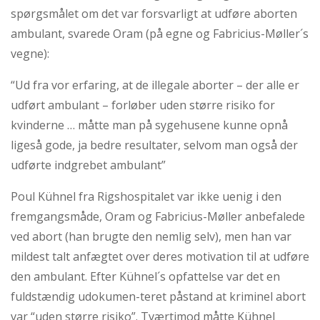
spørgsmålet om det var forsvarligt at udføre aborten
ambulant, svarede Oram (på egne og Fabricius-Møller´s
vegne):
“Ud fra vor erfaring, at de illegale aborter – der alle er
udført ambulant – forløber uden større risiko for
kvinderne … måtte man på sygehusene kunne opnå
ligeså gode, ja bedre resultater, selvom man også der
udførte indgrebet ambulant”
Poul Kühnel fra Rigshospitalet var ikke uenig i den
fremgangsmåde, Oram og Fabricius-Møller anbefalede
ved abort (han brugte den nemlig selv), men han var
mildest talt anfægtet over deres motivation til at udføre
den ambulant. Efter Kühnel´s opfattelse var det en
fuldstændig udokumen-teret påstand at kriminel abort
var “uden større risiko”. Tværtimod måtte Kühnel