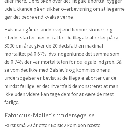
eller mere. Dens skøn over det illegale aborttal bygger
udelukkende på en sikker overbevisning om at lægerne
gør det bedre end kvaksalverne.
Hvis man går en anden vej end kommissionens og
istedet starter med et tal for de illegale aborter på ca.
3000 om året giver de 20 dødsfald en maximal
mortalitet på 0,67%, dvs. nogenlunde det samme som
de 0,74% der var mortaliteten for de legale indgreb. Så
selvom det ikke med Balslev´s og kommissionens
undersøgelser er bevist at de illegale aborter var de
mindst farlige, er det ihvertfald demonstreret at man
ikke uden videre kan tage dem for at være de mest
farlige.
Fabricius-Møller´s undersøgelse
Først små 20 år efter Balslev kom den næste