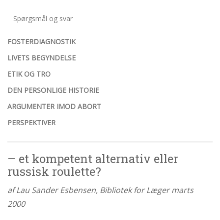
abort
Spørgsmål og svar
2.7:
Pro
Life
internationalt
FOSTERDIAGNOSTIK
2.8:
Nyhedsbrev
LIVETS BEGYNDELSE
ETIK OG TRO
3.0:
Nyheder
DEN PERSONLIGE HISTORIE
4.0:
Webshop
ARGUMENTER IMOD ABORT
PERSPEKTIVER
– et kompetent alternativ eller
russisk roulette?
af Lau Sander Esbensen, Bibliotek for Læger marts
2000