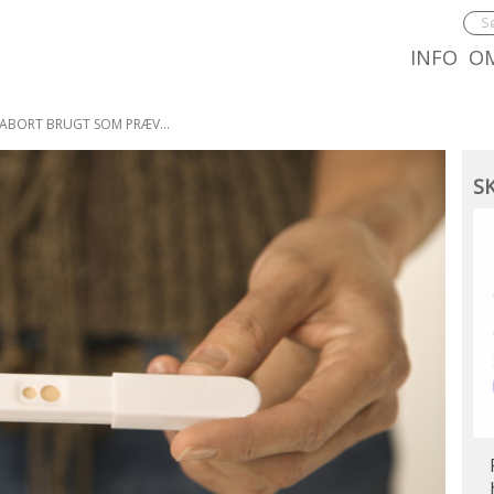
8.0:
9.0
INFO
O
BLIVER ABORT BRUGT SOM PRÆVENTION?
Sk
S
du
pr