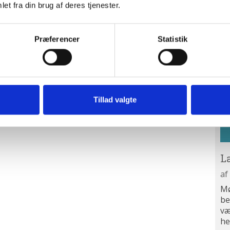
et fra din brug af deres tjenester.
or
Præferencer
Statistik
L
og
Tillad valgte
L
13
af
Mø
be
væ
he