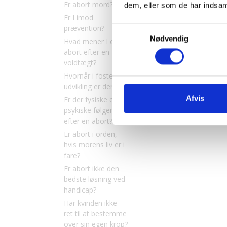
Er abort mord?
dem, eller som de har indsaml
Er I imod
prævention?
Samtykkevalg
Nødvendig
Hvad mener I om
abort efter en
voldtægt?
Hvornår i fosterets
udvikling er der liv?
Afvis
Er der fysiske eller
psykiske følger
efter en abort?
Er abort i orden,
hvis morens liv er i
fare?
Er abort ikke den
bedste løsning ved
handicap?
Har kvinden ikke
ret til at bestemme
over sin egen krop?