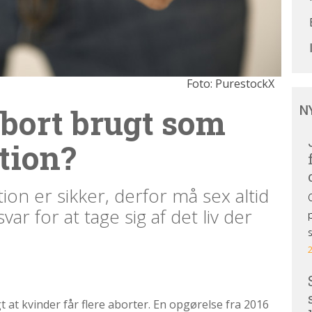
Foto: PurestockX
Ny
abort brugt som
N
og
de
tion?
ud
on er sikker, derfor må sex altid
var for at tage sig af det liv der
t at kvinder får flere aborter. En opgørelse fra 2016