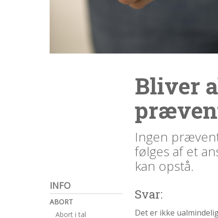
1.4:
Etik
og
tro
1.5:
Den
personlige
historie
Bliver 
1.6:
Argumenter
imod
præven
abort
1.7:
Perspektiver
Ingen præventi
2.0:
Om
følges af et ans
os
kan opstå.
2.1:
Aktioner
2.2:
Tidligere
INFO
aktioner
Svar:
ABORT
2.3:
Organisation
Det er ikke ualmindelig
Abort i tal