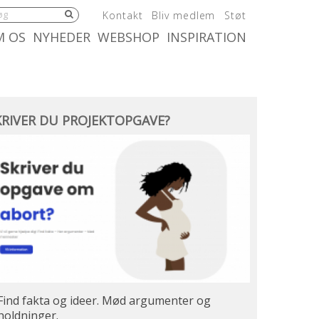
5.0:
6.0:
7.0:
Kontakt
Bliv medlem
Støt
:
10.0:
11.0:
M OS
NYHEDER
WEBSHOP
INSPIRATION
river
KRIVER DU PROJEKTOPGAVE?
ojektopgave?
Find fakta og ideer. Mød argumenter og
holdninger.