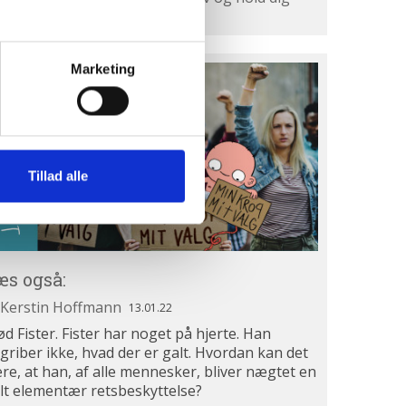
ienteret.
Marketing
æs
så:
Tillad alle
æs også:
.01.22
Kerstin Hoffmann
13.01.22
d Fister. Fister har noget på hjerte. Han
griber ikke, hvad der er galt. Hvordan kan det
re, at han, af alle mennesker, bliver nægtet en
lt elementær retsbeskyttelse?