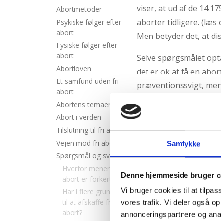
2.4:
Abortmindelunden
viser, at ud af de 14.1
Abortmetoder
2.5:
aborter tidligere. (læs
Abortlinien
Psykiske følger efter
abort
Men betyder det, at d
2.6:
Unge
Fysiske følger efter
mod
abort
Selve spørgsmålet opta
abort
Abortloven
det er ok at få en abort
2.7:
Pro
Et samfund uden fri
præventionssvigt, men
Life
abort
egentlig?
internationalt
Abortens temaer
Abort i verden
2.8:
Nyhedsbrev
Vi mener, at den ufødt
Tilslutning til fri abort
beskytte uanset, hvorda
3.0:
Nyheder
Vejen mod fri abort
Samtykke
prævention, hvis man i
4.0:
Webshop
Spørgsmål og svar
prævention er sikker, d
Hvorfor mener I, at
af det liv der kan opstå
Denne hjemmeside bruger c
abort er forkert?
Vi bruger cookies til at tilpas
Har I flere grunde
Senest opdateret maj 
til at afskaffe fri
vores trafik. Vi deler også 
abort?
annonceringspartnere og anal