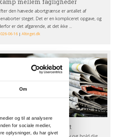
lmeld
g
hedsbrevet
Om
 medier og til at analysere
ilmeld dig nyhedsbrevet
nden for sociale medier,
e oplysninger, du har givet
dtag Retten til livs nyhedsbrev og hold dig