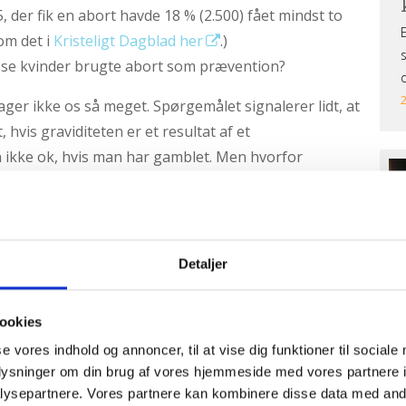
75, der fik en abort havde 18 % (2.500) fået mindst to
 om det i
Kristeligt Dagblad her
.)
isse kvinder brugte abort som prævention?
ger ikke os så meget. Spørgemålet signalerer lidt, at
, hvis graviditeten er et resultat af et
 ikke ok, hvis man har gamblet. Men hvorfor
Ti
di
ny
e er et ligeværdigt menneske, som vi har ansvar for at
n det er blevet til. Det er et ansvarligt valg, at bruge
Detaljer
kke ønsker at blive forældre (lige nu). Men ingen
erfor må sex altid følges af et ansvar for at tage sig
.
ookies
se vores indhold og annoncer, til at vise dig funktioner til sociale
2024
T
oplysninger om din brug af vores hjemmeside med vores partnere i
ysepartnere. Vores partnere kan kombinere disse data med andr
Mo