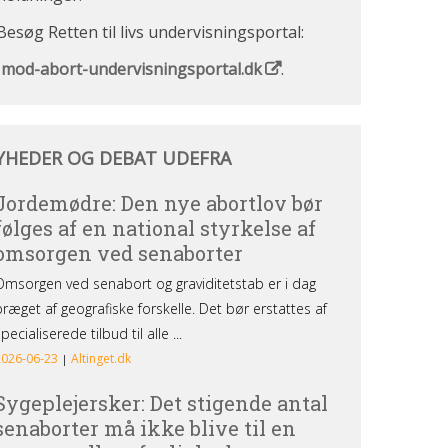
Besøg Retten til livs undervisningsportal:
Imod-abort-undervisningsportal.dk
.
heder
YHEDER OG DEBAT UDEFRA
bat
efra