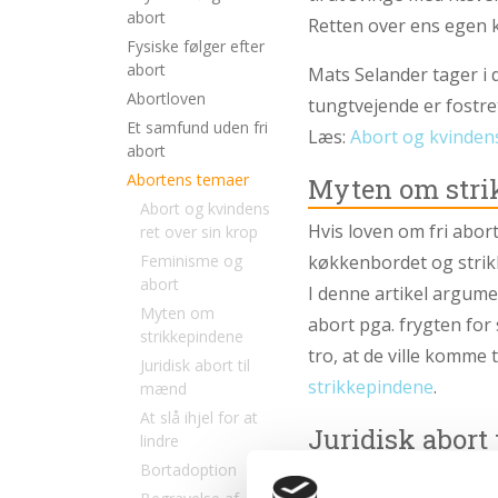
2.4:
Abortmindelunden
abort
Retten over ens egen 
Fysiske følger efter
2.5:
Abortlinien
abort
Mats Selander tager i 
2.6:
Unge
Abortloven
tungtvejende er fostret
mod
Et samfund uden fri
Læs:
Abort og kvindens
abort
abort
2.7:
Pro
Abortens temaer
Myten om stri
Life
Abort og kvindens
internationalt
Hvis loven om fri abort 
ret over sin krop
Feminisme og
køkkenbordet og strik
2.8:
Nyhedsbrev
abort
I denne artikel argument
3.0:
Nyheder
Myten om
abort pga. frygten for 
strikkepindene
4.0:
Webshop
tro, at de ville komme 
Juridisk abort til
strikkepindene
.
mænd
At slå ihjel for at
Juridisk abort
lindre
Bortadoption
Juridisk abort til mænd