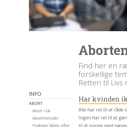
1.4:
Etik
og
tro
1.5:
Den
personlige
historie
Aborten
1.6:
Argumenter
imod
Find her en r
abort
forskellige te
1.7:
Perspektiver
Retten til Liv
2.0:
Om
os
INFO
2.1:
Aktioner
Har kvinden ikk
2.2:
Tidligere
ABORT
aktioner
Alle har ret til at råd
Abort i tal
Ingen har ret til at gø
Abortmetoder
2.3:
Organisation
til at svinge med næven
Psykiske følger efter