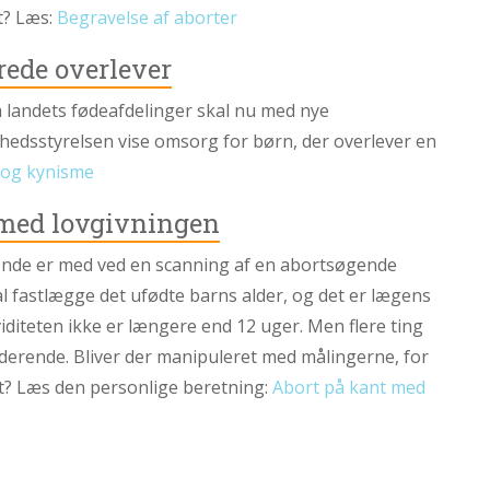
t? Læs:
Begravelse af aborter
rede overlever
landets fødeafdelinger skal nu med nye
dhedsstyrelsen vise omsorg for børn, der overlever en
 og kynisme
 med lovgivningen
nde er med ved en scanning af en abortsøgende
l fastlægge det ufødte barns alder, og det er lægens
viditeten ikke er længere end 12 uger. Men flere ting
derende. Bliver der manipuleret med målingerne, for
rt? Læs den personlige beretning:
Abort på kant med