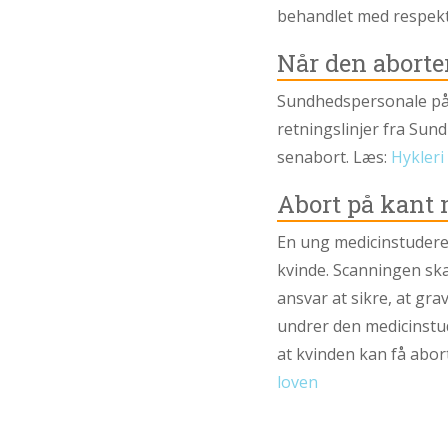
behandlet med respek
Når den aborte
Sundhedspersonale på 
retningslinjer fra Sun
senabort. Læs:
Hykleri
Abort på kant
En ung medicinstudere
kvinde. Scanningen ska
ansvar at sikre, at gra
undrer den medicinstu
at kvinden kan få abo
loven