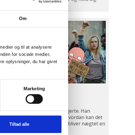
ienteret.
Om
æs
så:
 medier og til at analysere
nden for sociale medier,
e oplysninger, du har givet
Marketing
æs også:
.01.22
Kerstin Hoffmann
13.01.22
d Fister. Fister har noget på hjerte. Han
griber ikke, hvad der er galt. Hvordan kan det
re, at han, af alle mennesker, bliver nægtet en
Tillad alle
lt elementær retsbeskyttelse?