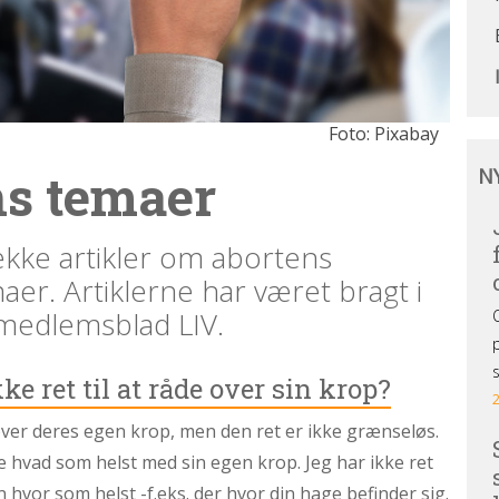
Foto: Pixabay
Ny
s temaer
N
og
de
ud
ække artikler om abortens
maer. Artiklerne har været bragt i
s medlemsblad LIV.
e ret til at råde over sin krop?
e over deres egen krop, men den ret er ikke grænseløs.
re hvad som helst med sin egen krop. Jeg har ikke ret
 hvor som helst -f.eks. der hvor din hage befinder sig.