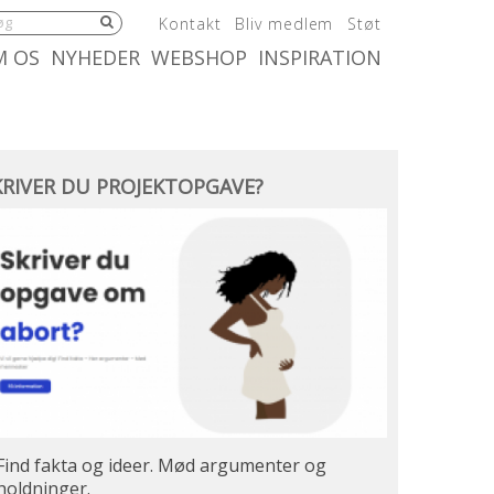
5.0:
6.0:
7.0:
Kontakt
Bliv medlem
Støt
:
10.0:
11.0:
M OS
NYHEDER
WEBSHOP
INSPIRATION
river
KRIVER DU PROJEKTOPGAVE?
ojektopgave?
Find fakta og ideer. Mød argumenter og
holdninger.