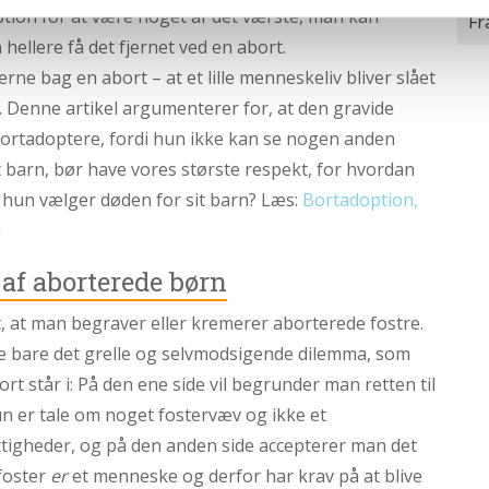
ion for at være noget af det værste, man kan
Fr
 hellere få det fjernet ved en abort.
rne bag en abort – at et lille menneskeliv bliver slået
t. Denne artikel argumenterer for, at den gravide
bortadoptere, fordi hun ikke kan se nogen anden
it barn, bør have vores største respekt, for hvordan
 hun vælger døden for sit barn? Læs:
Bortadoption,
d
af aborterede børn
gt, at man begraver eller kremerer aborterede fostre.
ke bare det grelle og selvmodsigende dilemma, som
ort står i: På den ene side vil begrunder man retten til
un er tale om noget fostervæv og ikke et
gheder, og på den anden side accepterer man det
 foster
er
et menneske og derfor har krav på at blive