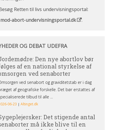
Besøg Retten til livs undervisningsportal:
Imod-abort-undervisningsportal.dk
.
heder
YHEDER OG DEBAT UDEFRA
bat
efra