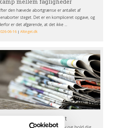
lmeld
g
hedsbrevet
ilmeld dig nyhedsbrevet
dtag Retten til livs nyhedsbrev og hold dig