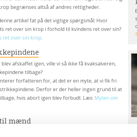
krop begrænses altså af andres rettigheder.
denne artikel fat på det vigtige spørgsmål: Hvor
s ret over sin krop i forhold til kvindens ret over sin?
 ret over sin krop
.
kkepindene
Ti
di
blev afskaffet igen, ville vi så ikke få kvaksalveren,
ny
kepindene tilbage?
erer forfatteren for, at det er en myte, at vi fik fri
strikkepindene. Derfor er der heller ingen grund til at
tilbage, hvis abort igen blev forbudt. Læs:
Myten om
 til mænd
T
 er ideen om, at en mand kan adskille sig fra sit
Mo