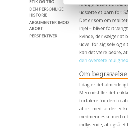
ETIK OG TRO
Mange anser bortadopt
DEN PERSONLIGE
udsætte et barn for. Så
HISTORIE
Det er som om realitete
ARGUMENTER IMOD
ihjel – bliver fortræng
ABORT
PERSPEKTIVER
kvinde, der vælger at 
udvej for sig selv og s
kan det være bedre, at
den oversete mulighe
Om begravelse 
I dag er det almindeli
Men udstiller dette ik
fortalere for den fri ab
abort med, at der er k
medmenneske med retti
indlysende, at også et