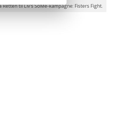
a Retten til Liv’s SoMe-kampagne: Fisters Fight.