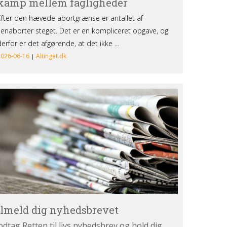
lmeld
g
hedsbrevet
ilmeld dig nyhedsbrevet
dtag Retten til livs nyhedsbrev og hold dig