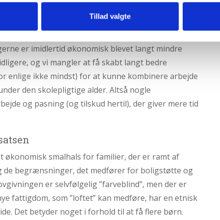
lov, som er vigtigt i forhold til omsorgen for nyfødte og
Tillad valgte
erne er imidlertid økonomisk blevet langt mindre
tidligere, og vi mangler at få skabt langt bedre
r enlige ikke mindst) for at kunne kombinere arbejde
der den skolepligtige alder. Altså nogle
bejde og pasning (og tilskud hertil), der giver mere tid
dsatsen
mt økonomisk smalhals for familier, der er ramt af
g de begrænsninger, det medfører for boligstøtte og
ovgivningen er selvfølgelig ”farveblind”, men der er
 nye fattigdom, som ”loftet” kan medføre, har en etnisk
e. Det betyder noget i forhold til at få flere børn.