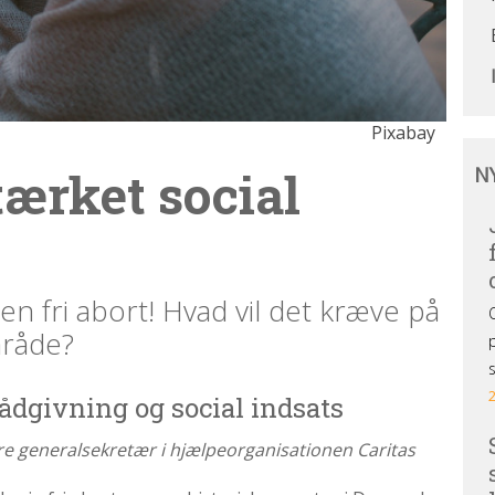
Pixabay
Ny
tærket social
N
og
de
ud
n fri abort! Hvad vil det kræve på
mråde?
rådgivning og social indsats
gere generalsekretær i hjælpeorganisationen Caritas