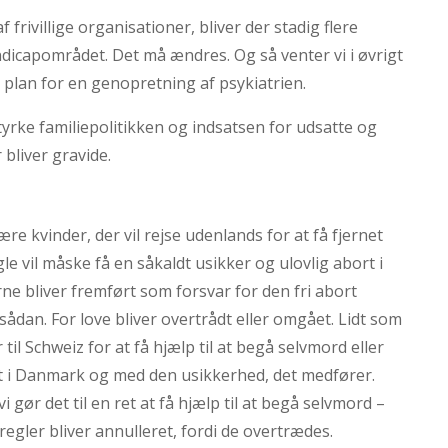
frivillige organisationer, bliver der stadig flere
ndicapområdet. Det må ændres. Og så venter vi i øvrigt
s plan for en genopretning af psykiatrien.
styrke familiepolitikken og indsatsen for udsatte og
bliver gravide.
ære kvinder, der vil rejse udenlands for at få fjernet
e vil måske få en såkaldt usikker og ulovlig abort i
 bliver fremført som forsvar for den fri abort
 sådan. For love bliver overtrådt eller omgået. Lidt som
til Schweiz for at få hjælp til at begå selvmord eller
 det i Danmark og med den usikkerhed, det medfører.
vi gør det til en ret at få hjælp til at begå selvmord –
kregler bliver annulleret, fordi de overtrædes.