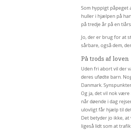
Som hyppigt påpeget af 
huller i hjælpen på ha
på tredje år på en tiår
Jo, der er brug for at 
sårbare, også dem, der 
På trods af loven
Uden fri abort vil der v
deres ufødte barn. Nogl
Danmark. Synspunkterne
Og ja, det vil nok være
når døende i dag rejser 
ulovligt får hjælp til
Det betyder jo ikke, at 
ligeså lidt som at trafi