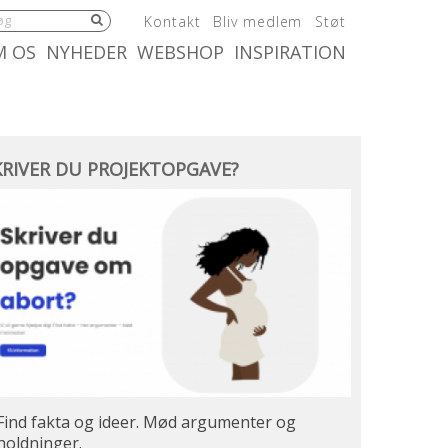
5.0:
6.0:
7.0:
Kontakt
Bliv medlem
Støt
:
10.0:
11.0:
M OS
NYHEDER
WEBSHOP
INSPIRATION
river
KRIVER DU PROJEKTOPGAVE?
ojektopgave?
Find fakta og ideer. Mød argumenter og
holdninger.