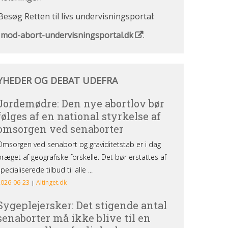
Besøg Retten til livs undervisningsportal:
Imod-abort-undervisningsportal.dk
.
heder
YHEDER OG DEBAT UDEFRA
bat
efra