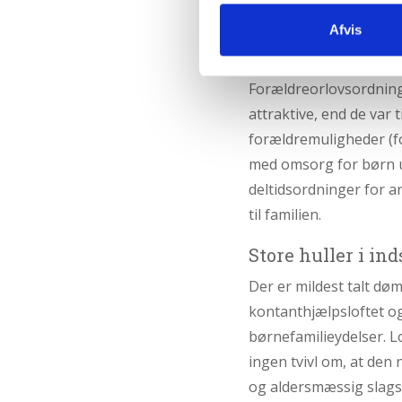
i forhold til barselsor
Afvis
familien.
Forældreorlovsordning
attraktive, end de var 
forældremuligheder (fo
med omsorg for børn un
deltidsordninger for ar
til familien.
Store huller i in
Der er mildest talt dø
kontanthjælpsloftet o
børnefamilieydelser. L
ingen tvivl om, at den
og aldersmæssig slagsid