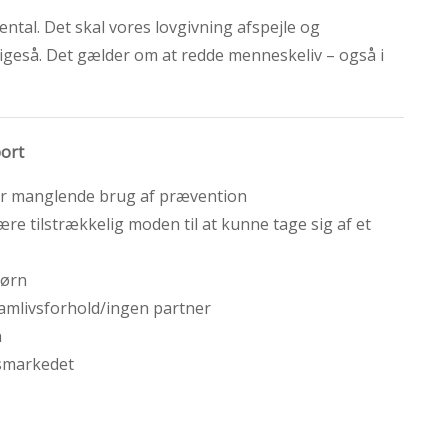
mental. Det skal vores lovgivning afspejle og
ligeså. Det gælder om at redde menneskeliv – også i
bort
ler manglende brug af prævention
være tilstrækkelig moden til at kunne tage sig af et
børn
samlivsforhold/ingen partner
n
dsmarkedet