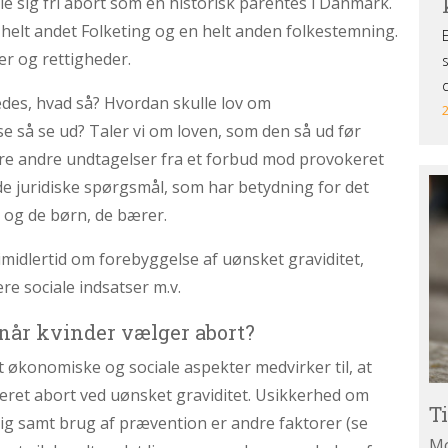
lle sig fri abort som en historisk parentes i Danmark.
t helt andet Folketing og en helt anden folkestemning.
r og rettigheder.
edes, hvad så? Hvordan skulle lov om
 så se ud? Taler vi om loven, som den så ud før
ære andre undtagelser fra et forbud mod provokeret
Ti
e juridiske spørgsmål, som har betydning for det
di
de og de børn, de bærer.
ny
imidlertid om forebyggelse af uønsket graviditet,
re sociale indsatser m.v.
 når kvinder vælger abort?
t økonomiske og sociale aspekter medvirker til, at
eret abort ved uønsket graviditet. Usikkerhed om
T
ig samt brug af prævention er andre faktorer (se
Mo