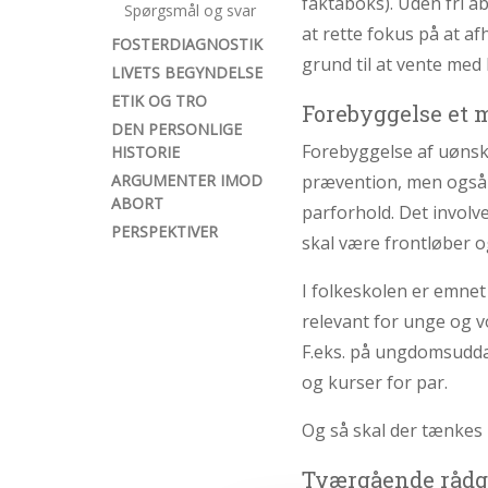
faktaboks). Uden fri a
Spørgsmål og svar
at rette fokus på at a
FOSTERDIAGNOSTIK
grund til at vente med 
LIVETS BEGYNDELSE
ETIK OG TRO
Forebyggelse et 
DEN PERSONLIGE
Forebyggelse af uønske
HISTORIE
ARGUMENTER IMOD
prævention, men også 
ABORT
parforhold. Det invol
PERSPEKTIVER
skal være frontløber 
I folkeskolen er emnet
relevant for unge og 
F.eks. på ungdomsudda
og kurser for par.
Og så skal der tænkes 
Tværgående rådg