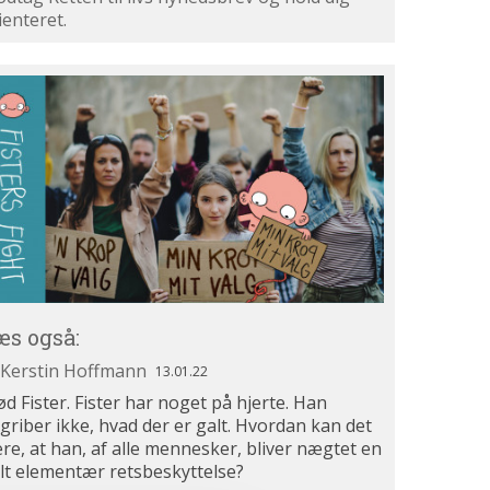
ienteret.
æs
så:
æs også:
.01.22
Kerstin Hoffmann
13.01.22
d Fister. Fister har noget på hjerte. Han
griber ikke, hvad der er galt. Hvordan kan det
re, at han, af alle mennesker, bliver nægtet en
lt elementær retsbeskyttelse?