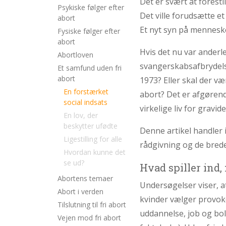
Det er svært at foresti
2.4:
Abortmindelunden
Psykiske følger efter
Det ville forudsætte e
abort
2.5:
Abortlinien
Et nyt syn på menneske
Fysiske følger efter
2.6:
Unge
abort
Hvis det nu var anderl
mod
Abortloven
abort
svangerskabsafbrydelse
Et samfund uden fri
abort
1973? Eller skal der v
2.7:
Pro
Life
En forstærket
abort? Det er afgørend
internationalt
social indsats
virkelige liv for gravi
En lov, der
2.8:
Nyhedsbrev
beskytter ufødte
Denne artikel handler 
3.0:
Ligestilling for alle
Nyheder
rådgivning og de brede
Hvordan kunne det
4.0:
Webshop
se ud?
Hvad spiller ind,
Abortens temaer
Undersøgelser viser, a
Abort i verden
kvinder vælger provok
Tilslutning til fri abort
uddannelse, job og bol
Vejen mod fri abort