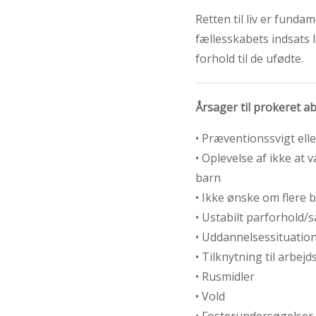
Retten til liv er funda
fællesskabets indsats 
forhold til de ufødte.
Årsager til prokeret a
• Præventionssvigt el
• Oplevelse af ikke at 
barn
• Ikke ønske om flere 
• Ustabilt parforhold/
• Uddannelsessituatio
• Tilknytning til arbej
• Rusmidler
• Vold
• Fosterundersøgelser