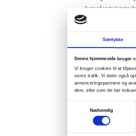
Tværgående familierådg
must. Det er krumtapp
forskelligt. Meget godt
Mens der politisk er st
Samtykke
tvangsfjernelse eller 
børn til frivillig bortad
Denne hjemmeside bruger c
Afskaffelse af fri abor
Vi bruger cookies til at tilpas
vores trafik. Vi deler også 
bortadoption. Frivillig
annonceringspartnere og anal
meget desto mere må 
dem, eller som de har indsaml
for den vordende mor, 
kommende barn.
Samtykkevalg
Nødvendig
Styrk familiepol
Lidt afhængig af hvor 
forskellige forslag til,