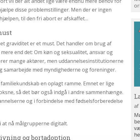
bort vil der alt andet lige være endnu mere behov for
or
fhjælpe disse problemstillinger. Men der er ingen
hjælpen, til den fri abort er afskaffet…
L
og
must
t graviditet er et must. Det handler om brug af
mere end det: Om køn og seksualitet, ansvar og
verer mange aktører, men uddannelsesinstitutionerne
og samarbejde med myndighederne og foreninger.
 familiekundskab en oplagt ramme. Emnet er lige
voksne, så det bør også indgå i andre sammenhænge.
L
nnelserne og i forbindelse med fødselsforberedelse
13
af
Mø
be
i at nå målgrupperne digitalt.
væ
he
ivning og bortadoption