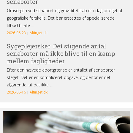
Tilmeld
dig
nyhedsbrevet