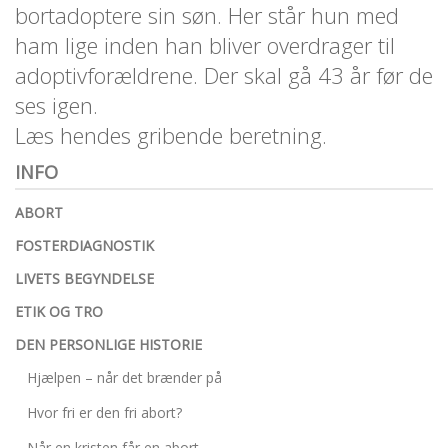
bortadoptere sin søn. Her står hun med
personlige
historie
ham lige inden han bliver overdrager til
1.6:
Argumenter
adoptivforældrene. Der skal gå 43 år før de
imod
ses igen.
abort
Læs hendes gribende beretning.
1.7:
Perspektiver
INFO
2.0:
Om
os
ABORT
2.1:
Aktioner
FOSTERDIAGNOSTIK
2.2:
Tidligere
LIVETS BEGYNDELSE
aktioner
ETIK OG TRO
2.3:
Organisation
DEN PERSONLIGE HISTORIE
2.4:
Abortmindelunden
Hjælpen – når det brænder på
2.5:
Abortlinien
Hvor fri er den fri abort?
2.6:
Unge
mod
Når en kristen får en abort