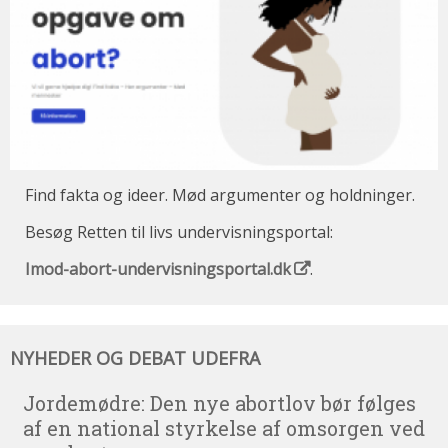
Find fakta og ideer. Mød argumenter og holdninger.
Besøg Retten til livs undervisningsportal:
Imod-abort-undervisningsportal.dk
.
Nyheder
NYHEDER OG DEBAT UDEFRA
og
debat
udefra