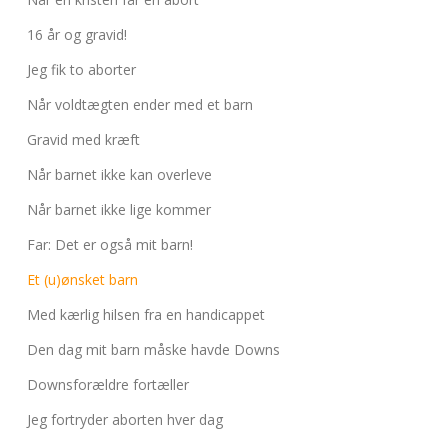
abort
16 år og gravid!
2.7:
Pro
Life
Jeg fik to aborter
internationalt
Når voldtægten ender med et barn
2.8:
Nyhedsbrev
Gravid med kræft
3.0:
Nyheder
Når barnet ikke kan overleve
4.0:
Webshop
Når barnet ikke lige kommer
Far: Det er også mit barn!
Et (u)ønsket barn
Med kærlig hilsen fra en handicappet
Den dag mit barn måske havde Downs
Downsforældre fortæller
Jeg fortryder aborten hver dag