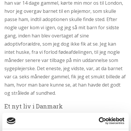
han var 14 dage gammel, kørte min mor os til London,
hvor jeg overgav barnet til en plejemor, som skulle
passe ham, indtil adoptionen skulle finde sted. Efter
nogle uger kom vi igen, og jeg så mit barn for sidste
gang, inden han blev overtaget af sine
adoptivforældre, som jeg dog ikke fik at se. Jeg kan
intet huske, fra vi forlod fødeafdelingen, til jeg nogle
måneder senere var tilbage på min uddannelse som
sygeplejerske. Det eneste, jeg vidste, var, at da barnet
var ca. seks måneder gammel, fik jeg et smukt billede af
ham, hvor man bare kunne se, at han havde det godt
og strålede af sundhed.
Et nyt liv i Danmark
Jeg blev nogle få år senere gift, flyttede til Danmark
med min danske mand og fik tre børn og levede et