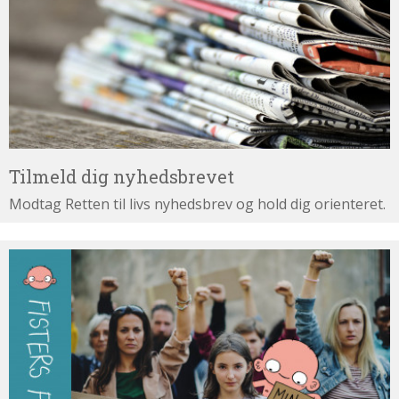
Tilmeld dig nyhedsbrevet
Modtag Retten til livs nyhedsbrev og hold dig orienteret.
Læs
også: