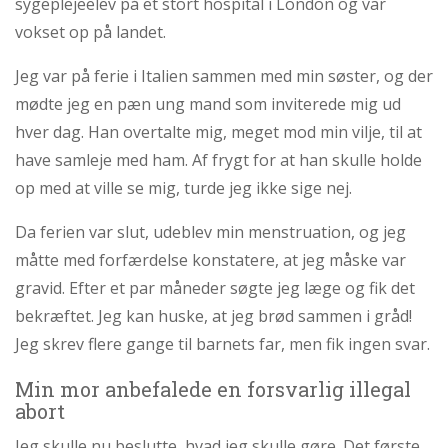
sygeplejeelev på et stort hospital i London og var
vokset op på landet.
Jeg var på ferie i Italien sammen med min søster, og der
mødte jeg en pæn ung mand som inviterede mig ud
hver dag. Han overtalte mig, meget mod min vilje, til at
have samleje med ham. Af frygt for at han skulle holde
op med at ville se mig, turde jeg ikke sige nej.
Da ferien var slut, udeblev min menstruation, og jeg
måtte med forfærdelse konstatere, at jeg måske var
gravid. Efter et par måneder søgte jeg læge og fik det
bekræftet. Jeg kan huske, at jeg brød sammen i gråd!
Jeg skrev flere gange til barnets far, men fik ingen svar.
Min mor anbefalede en forsvarlig illegal
abort
Jeg skulle nu beslutte, hvad jeg skulle gøre. Det første