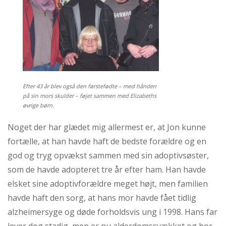
Efter 43 år blev også den førstefødte – med hånden
på sin mors skulder – føjet sammen med Elizabeths
øvrige børn.
Noget der har glædet mig allermest er, at Jon kunne
fortælle, at han havde haft de bedste forældre og en
god og tryg opvækst sammen med sin adoptivsøster,
som de havde adopteret tre år efter ham. Han havde
elsket sine adoptivforældre meget højt, men familien
havde haft den sorg, at hans mor havde fået tidlig
alzheimersyge og døde forholdsvis ung i 1998. Hans far
lever dog stadig, men er nu alderdomssvækket og bor