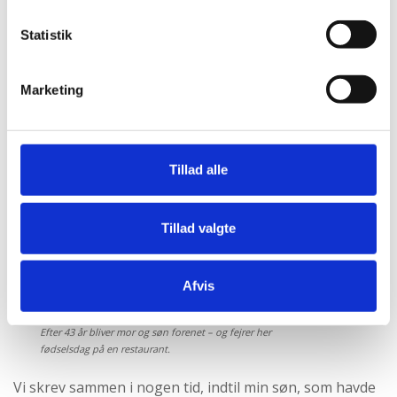
sødt og forsigtigt brev, men jeg var overvældet af
Statistik
glæde og skrev tilbage med det samme, at jeg havde
længe håbet på, at vi ville finde hinanden og blive
Marketing
genforenet.
Fandt min søn
Tillad alle
Tillad valgte
Afvis
Efter 43 år bliver mor og søn forenet – og fejrer her
fødselsdag på en restaurant.
Vi skrev sammen i nogen tid, indtil min søn, som havde