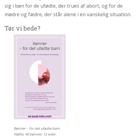
personlige
sig i bøn for de ufødte, der trues af abort, og for de
historie
mødre og fædre, der står alene i en vanskelig situation.
1.6:
Argumenter
imod
Tør vi bede?
abort
1.7:
Perspektiver
2.0:
Om
os
2.1:
Aktioner
2.2:
Tidligere
aktioner
2.3:
Organisation
2.4:
Abortmindelunden
2.5:
Abortlinien
2.6:
Unge
Bønner – for det ufødte barn.
mod
Hæfte, 40 bønner, 12 sider.