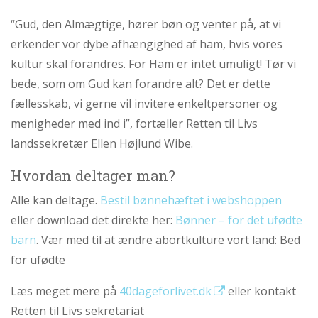
abort
“Gud, den Almægtige, hører bøn og venter på, at vi
2.7:
Pro
erkender vor dybe afhængighed af ham, hvis vores
Life
internationalt
kultur skal forandres. For Ham er intet umuligt! Tør vi
2.8:
Nyhedsbrev
bede, som om Gud kan forandre alt? Det er dette
fællesskab, vi gerne vil invitere enkeltpersoner og
3.0:
Nyheder
menigheder med ind i”, fortæller Retten til Livs
4.0:
Webshop
landssekretær Ellen Højlund Wibe.
Næste
Hvordan deltager man?
indlæg:
Etiske
Alle kan deltage.
Bestil bønnehæftet i webshoppen
principper
eller download det direkte her:
Bønner – for det ufødte
og
barn
. Vær med til at ændre abortkulture vort land: Bed
fri
abort!
Forrige
for ufødte
indlæg:
Fisters
Læs meget mere på
40dageforlivet.dk
eller kontakt
Fight
Retten til Livs sekretariat