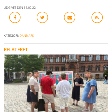
skaber
debat
UDGIVET DEN 16.02.22
KATEGORI:
DANMARK
RELATERET