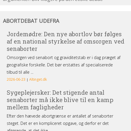
Abortdebat
ABORTDEBAT UDEFRA
udefra