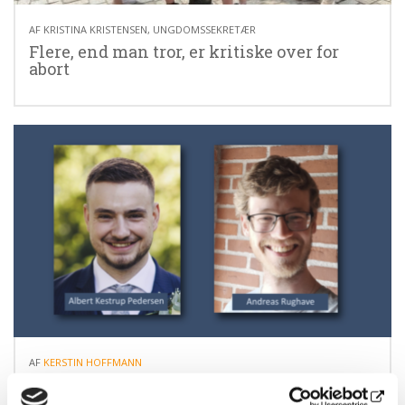
24.06.26
AF
KRISTINA KRISTENSEN, UNGDOMSSEKRETÆR
Flere, end man tror, er kritiske over for
abort
10.06.26
AF
KERSTIN HOFFMANN
Retten til Livs ungdomsarbejde vokser