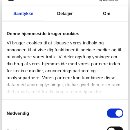
Samtykke
Detaljer
Om
Denne hjemmeside bruger cookies
Vi bruger cookies til at tilpasse vores indhold og
annoncer, til at vise dig funktioner til sociale medier og til
at analysere vores trafik. Vi deler også oplysninger om
din brug af vores hjemmeside med vores partnere inden
for sociale medier, annonceringspartnere og
analysepartnere. Vores partnere kan kombinere disse
22.05.26
data med andre oplysninger, du har givet dem, eller som
AF
KERSTIN HOFFMANN
de har indsamlet fra din brug af deres tjenester.
Samtaler der rykker i Esbjerg
Samtykkevalg
Nødvendig