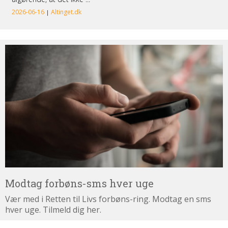
Modtag
forbøns-
sms
hver
uge
Modtag forbøns-sms hver uge
Vær med i Retten til Livs forbøns-ring. Modtag en sms
hver uge. Tilmeld dig her.