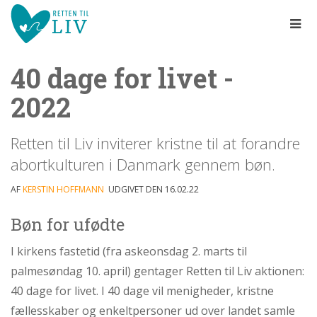
Spring
menu
over
og
40 dage for livet -
gå
til
2022
indhold
Vend
tilbage
til
Retten til Liv inviterer kristne til at forandre
forsiden
abortkulturen i Danmark gennem bøn.
1.0:
Gå
Info
til
1.1:
Abort
AF
KERSTIN HOFFMANN
UDGIVET DEN 16.02.22
vores
1.2:
Fosterdiagnostik
guide
Bøn for ufødte
1.3:
for
Livets
begyndelse
tilgængelighed
I kirkens fastetid (fra askeonsdag 2. marts til
1.4:
Etik
palmesøndag 10. april) gentager Retten til Liv aktionen:
og
40 dage for livet. I 40 dage vil menigheder, kristne
tro
fællesskaber og enkeltpersoner ud over landet samle
1.5:
Den