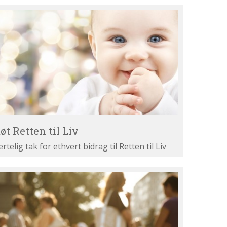
øt
tten
v
øt Retten til Liv
ertelig tak for ethvert bidrag til Retten til Liv
st
ne
gumenter