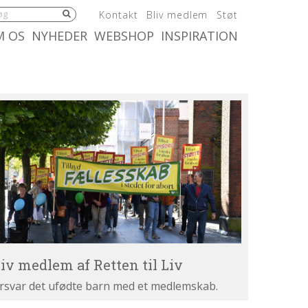
5.0:
6.0:
7.0:
Kontakt
Bliv medlem
Støt
:
10.0:
11.0:
M OS
NYHEDER
WEBSHOP
INSPIRATION
iv
dlem
tten
v
liv medlem af Retten til Liv
rsvar det ufødte barn med et medlemskab.