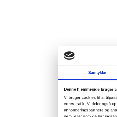
2.4:
Abortmindelunden
2.5:
Abortlinien
2.6:
Unge
mod
abort
2.7:
Pro
Life
internationalt
2.8:
Nyhedsbrev
3.0:
Nyheder
Samtykke
4.0:
Webshop
Denne hjemmeside bruger c
Vi bruger cookies til at tilpas
vores trafik. Vi deler også 
annonceringspartnere og anal
dem, eller som de har indsaml