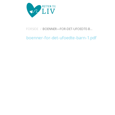
Spring
FORSIDE
BOENNER—FOR-DET-UFOEDTE-BARN
menu
over
boenner-for-det-ufoedte-barn-1.pdf
og
gå
til
indhold
Vend
tilbage
til
forsiden
1.0:
Gå
Info
1.1:
Abort
til
vores
1.2:
Fosterdiagnostik
guide
for
1.3:
Livets
tilgængelighed
begyndelse