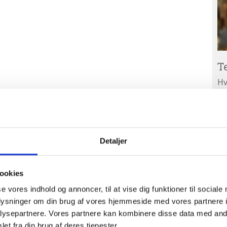
T
Hv
ar
Ab
A
ud
Detaljer
ookies
se vores indhold og annoncer, til at vise dig funktioner til sociale
oplysninger om din brug af vores hjemmeside med vores partnere i
ysepartnere. Vores partnere kan kombinere disse data med andr
et fra din brug af deres tjenester.