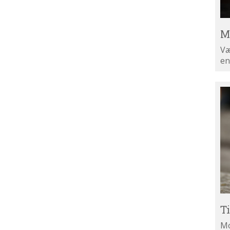
M
Væ
en
Ti
di
ny
T
Mo