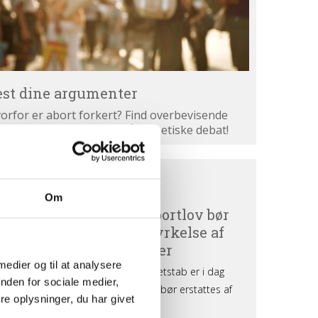
est dine argumenter
orfor er abort forkert? Find overbevisende
gumenter. Bliv klogere på den etiske debat!
ortdebat
BORTDEBAT UDEFRA
efra
Om
 medier og til at analysere
nden for sociale medier,
e oplysninger, du har givet