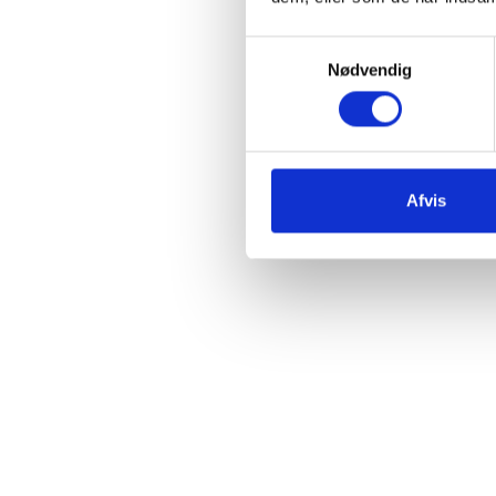
Samtykkevalg
Nødvendig
Afvis