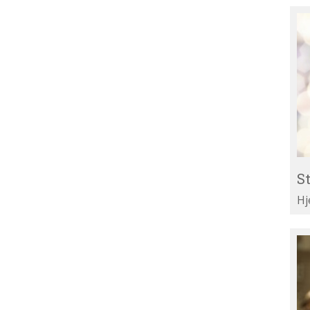
St
Re
til
Li
St
Hj
Te
di
ar