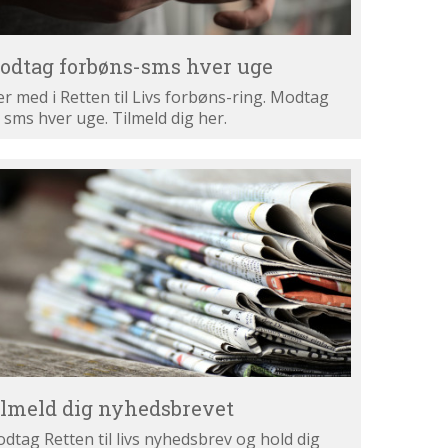
odtag forbøns-sms hver uge
r med i Retten til Livs forbøns-ring. Modtag
 sms hver uge. Tilmeld dig her.
lmeld
g
hedsbrevet
ilmeld dig nyhedsbrevet
dtag Retten til livs nyhedsbrev og hold dig