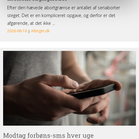
Modtag
forbøns-
sms
hver
uge
Modtag forbøns-sms hver uge