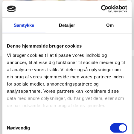
abort
2.7:
Pro
Life
internationalt
Samtykke
Detaljer
Om
2.8:
Støt Retten til Liv
Nyhedsbrev
Hjertelig tak for ethvert bidrag til Retten til Liv
3.0:
Denne hjemmeside bruger cookies
Nyheder
Vi bruger cookies til at tilpasse vores indhold og
4.0:
Webshop
Test
annoncer, til at vise dig funktioner til sociale medier og til
dine
at analysere vores trafik. Vi deler også oplysninger om
argumenter
din brug af vores hjemmeside med vores partnere inden
for sociale medier, annonceringspartnere og
analysepartnere. Vores partnere kan kombinere disse
data med andre oplysninger, du har givet dem, eller som
de har indsamlet fra din brug af deres tjenester.
Samtykkevalg
Nødvendig