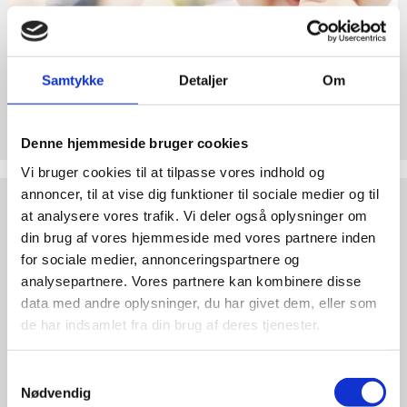
abort
2.7:
Pro
Life
internationalt
Samtykke
Detaljer
Om
2.8:
Nyhedsbrev
Støt Retten til Liv
3.0:
Hjertelig tak for ethvert bidrag til Retten til Liv
Nyheder
Denne hjemmeside bruger cookies
Vi bruger cookies til at tilpasse vores indhold og
4.0:
Webshop
annoncer, til at vise dig funktioner til sociale medier og til
Test
dine
at analysere vores trafik. Vi deler også oplysninger om
argumenter
din brug af vores hjemmeside med vores partnere inden
for sociale medier, annonceringspartnere og
analysepartnere. Vores partnere kan kombinere disse
data med andre oplysninger, du har givet dem, eller som
de har indsamlet fra din brug af deres tjenester.
Samtykkevalg
Nødvendig