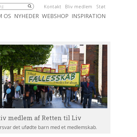
5.0:
6.0:
7.0:
Kontakt
Bliv medlem
Støt
:
10.0:
11.0:
M OS
NYHEDER
WEBSHOP
INSPIRATION
iv
dlem
tten
v
liv medlem af Retten til Liv
rsvar det ufødte barn med et medlemskab.