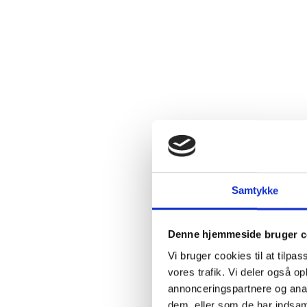
2.4:
Abortmindelunden
2.5:
Abortlinien
2.6:
Unge
mod
abort
2.7:
Pro
Life
internationalt
2.8:
Nyhedsbrev
3.0:
Nyheder
Samtykke
4.0:
Webshop
Denne hjemmeside bruger c
Vi bruger cookies til at tilpas
vores trafik. Vi deler også 
annonceringspartnere og anal
dem, eller som de har indsaml