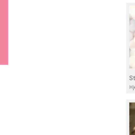
St
Re
til
Li
St
Hj
Te
di
ar