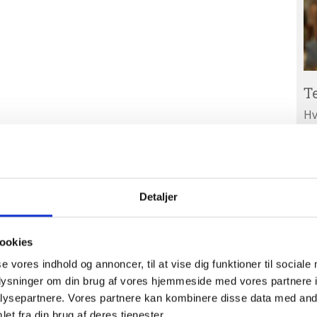
T
Hv
ar
Ab
A
ud
Detaljer
ookies
se vores indhold og annoncer, til at vise dig funktioner til sociale
oplysninger om din brug af vores hjemmeside med vores partnere i
ysepartnere. Vores partnere kan kombinere disse data med andr
et fra din brug af deres tjenester.