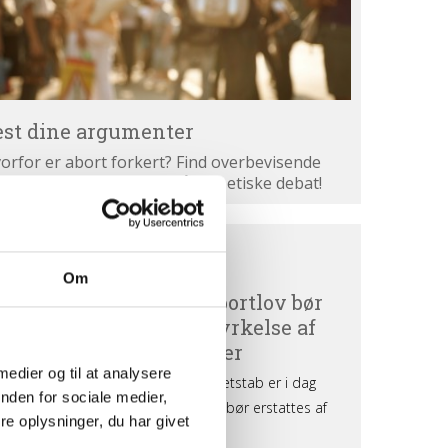
est dine argumenter
orfor er abort forkert? Find overbevisende
gumenter. Bliv klogere på den etiske debat!
ortdebat
BORTDEBAT UDEFRA
efra
Om
 medier og til at analysere
nden for sociale medier,
e oplysninger, du har givet