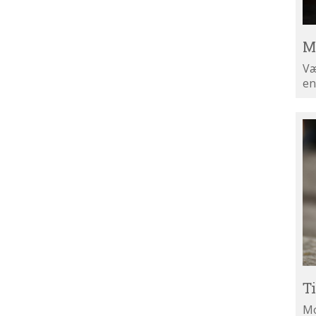
M
Væ
en
Ti
di
ny
T
Mo