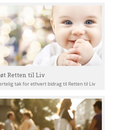
øt
tten
v
øt Retten til Liv
ertelig tak for ethvert bidrag til Retten til Liv
st
ne
gumenter