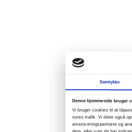
2.4:
Abortmindelunden
2.5:
Abortlinien
2.6:
Unge
mod
abort
2.7:
Pro
Life
internationalt
2.8:
Nyhedsbrev
3.0:
Nyheder
Samtykke
4.0:
Webshop
Denne hjemmeside bruger c
Vi bruger cookies til at tilpas
vores trafik. Vi deler også 
annonceringspartnere og anal
dem, eller som de har indsaml