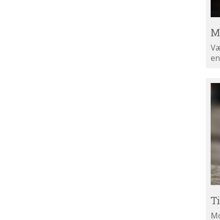
M
Væ
en
Ti
di
ny
T
Mo