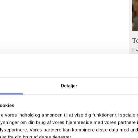
T
Hv
ar
Ab
A
ud
Detaljer
ookies
se vores indhold og annoncer, til at vise dig funktioner til sociale
oplysninger om din brug af vores hjemmeside med vores partnere i
ysepartnere. Vores partnere kan kombinere disse data med andr
et fra din brug af deres tjenester.