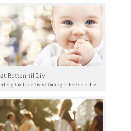
øt
tten
v
øt Retten til Liv
ertelig tak for ethvert bidrag til Retten til Liv
st
ne
gumenter