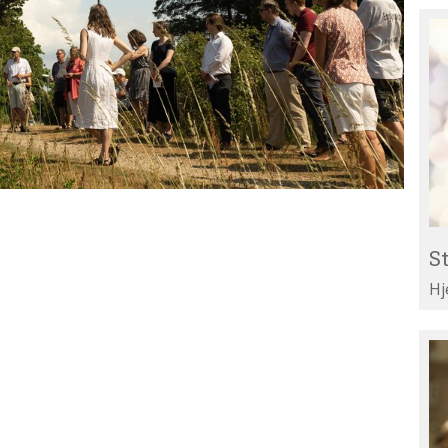
St
Re
til
Li
St
Hj
Te
di
ar