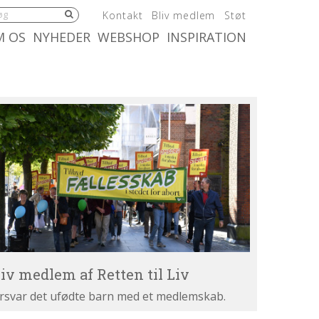
5.0:
6.0:
7.0:
Kontakt
Bliv medlem
Støt
:
10.0:
11.0:
M OS
NYHEDER
WEBSHOP
INSPIRATION
iv
dlem
tten
v
liv medlem af Retten til Liv
rsvar det ufødte barn med et medlemskab.