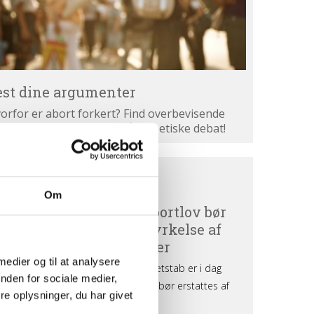
est dine argumenter
orfor er abort forkert? Find overbevisende
gumenter. Bliv klogere på den etiske debat!
ortdebat
BORTDEBAT UDEFRA
efra
Om
 medier og til at analysere
nden for sociale medier,
e oplysninger, du har givet