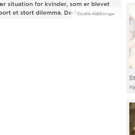
St
Re
til
Li
St
Hj
Te
di
ar