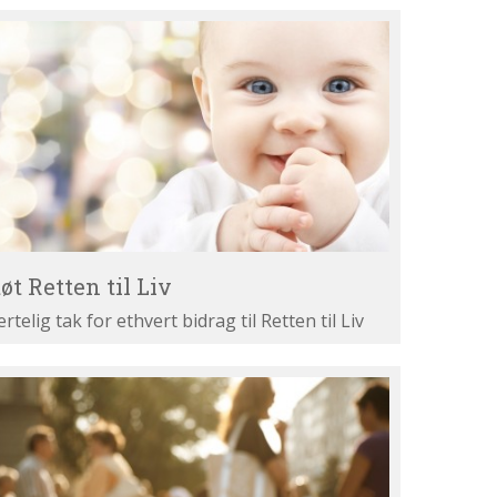
øt
tten
v
øt Retten til Liv
ertelig tak for ethvert bidrag til Retten til Liv
st
ne
gumenter