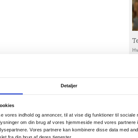
T
Hv
ar
Ab
A
ud
Detaljer
ookies
se vores indhold og annoncer, til at vise dig funktioner til sociale
oplysninger om din brug af vores hjemmeside med vores partnere i
ysepartnere. Vores partnere kan kombinere disse data med andr
et fra din brug af deres tjenester.