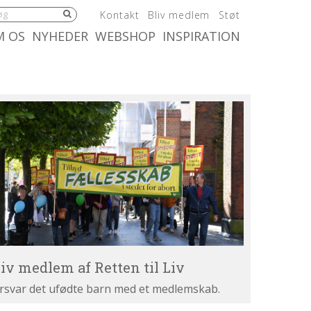
5.0:
6.0:
7.0:
Kontakt
Bliv medlem
Støt
:
10.0:
11.0:
M OS
NYHEDER
WEBSHOP
INSPIRATION
iv
dlem
tten
v
liv medlem af Retten til Liv
rsvar det ufødte barn med et medlemskab.