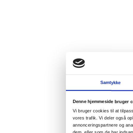
2.4:
Abortmindelunden
2.5:
Abortlinien
2.6:
Unge
mod
abort
2.7:
Pro
Life
internationalt
2.8:
Nyhedsbrev
3.0:
Nyheder
Samtykke
4.0:
Webshop
Denne hjemmeside bruger c
Vi bruger cookies til at tilpas
vores trafik. Vi deler også 
annonceringspartnere og anal
dem, eller som de har indsaml