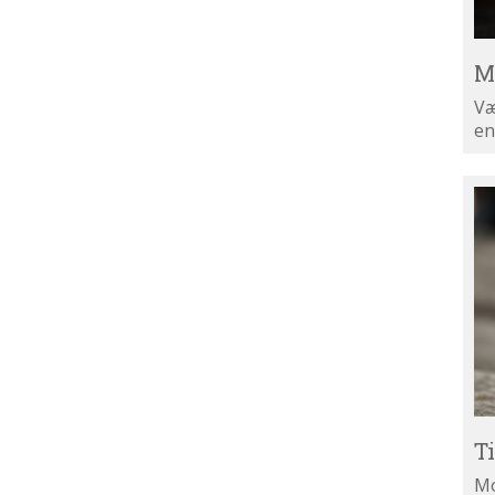
M
Væ
en
Ti
di
ny
T
Mo