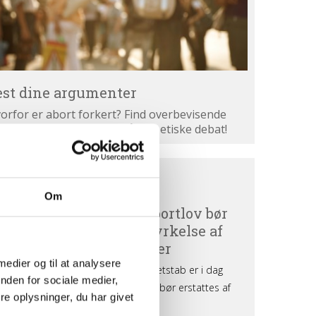
est dine argumenter
orfor er abort forkert? Find overbevisende
gumenter. Bliv klogere på den etiske debat!
ortdebat
BORTDEBAT UDEFRA
efra
Om
 medier og til at analysere
nden for sociale medier,
e oplysninger, du har givet