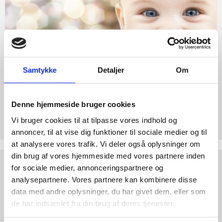
abort
til
Liv
2.7:
Pro
Life
internationalt
2.8:
Nyhedsbrev
Samtykke
Detaljer
Om
3.0:
Nyheder
4.0:
Webshop
Denne hjemmeside bruger cookies
Støt Retten til Liv
Vi bruger cookies til at tilpasse vores indhold og
Hjertelig tak for ethvert bidrag til Retten til Liv
annoncer, til at vise dig funktioner til sociale medier og til
at analysere vores trafik. Vi deler også oplysninger om
din brug af vores hjemmeside med vores partnere inden
Test
for sociale medier, annonceringspartnere og
dine
analysepartnere. Vores partnere kan kombinere disse
argumenter
data med andre oplysninger, du har givet dem, eller som
de har indsamlet fra din brug af deres tjenester.