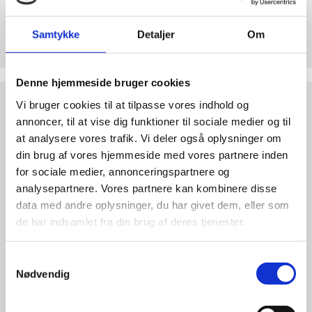
abort
2.7:
Pro
Støt Retten til Liv
Samtykke
Detaljer
Om
Life
Hjertelig tak for ethvert bidrag til Retten til Liv
internationalt
2.8:
Nyhedsbrev
Denne hjemmeside bruger cookies
Test
Vi bruger cookies til at tilpasse vores indhold og
3.0:
Nyheder
dine
annoncer, til at vise dig funktioner til sociale medier og til
argumenter
4.0:
Webshop
at analysere vores trafik. Vi deler også oplysninger om
din brug af vores hjemmeside med vores partnere inden
for sociale medier, annonceringspartnere og
analysepartnere. Vores partnere kan kombinere disse
data med andre oplysninger, du har givet dem, eller som
de har indsamlet fra din brug af deres tjenester.
Samtykkevalg
Nødvendig
Test dine argumenter
Hvorfor er abort forkert? Find overbevisende