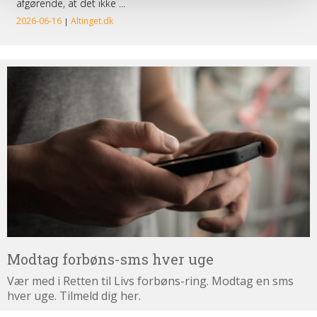
Modtag
forbøns-
sms
hver
uge
Modtag forbøns-sms hver uge
Vær med i Retten til Livs forbøns-ring. Modtag en sms
hver uge. Tilmeld dig her.