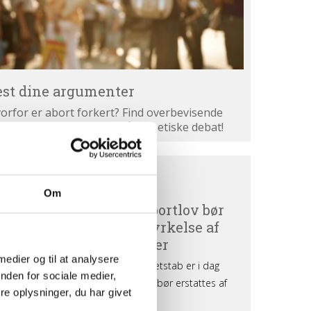
est dine argumenter
orfor er abort forkert? Find overbevisende
gumenter. Bliv klogere på den etiske debat!
ortdebat
BORTDEBAT UDEFRA
efra
Om
 medier og til at analysere
nden for sociale medier,
e oplysninger, du har givet