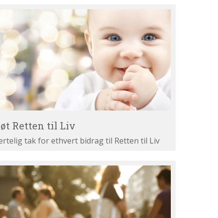
øt
tten
v
øt Retten til Liv
ertelig tak for ethvert bidrag til Retten til Liv
st
ne
gumenter