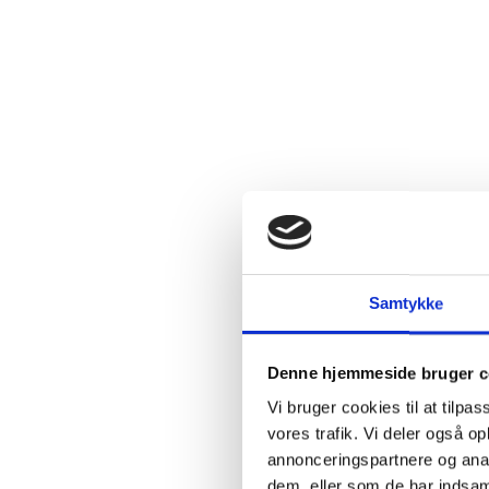
2.4:
Abortmindelunden
2.5:
Abortlinien
2.6:
Unge
mod
abort
2.7:
Pro
Life
internationalt
2.8:
Nyhedsbrev
3.0:
Nyheder
Samtykke
4.0:
Webshop
Denne hjemmeside bruger c
Vi bruger cookies til at tilpas
vores trafik. Vi deler også 
annonceringspartnere og anal
dem, eller som de har indsaml