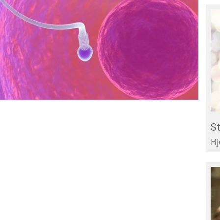
St
Re
til
Li
St
Hj
Te
di
ar