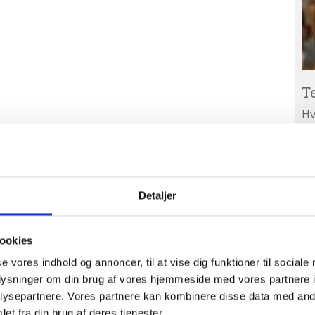
T
Hv
ar
Ab
A
ud
Detaljer
ookies
se vores indhold og annoncer, til at vise dig funktioner til sociale
oplysninger om din brug af vores hjemmeside med vores partnere i
ysepartnere. Vores partnere kan kombinere disse data med andr
et fra din brug af deres tjenester.