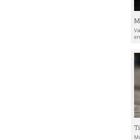
M
Væ
en
Ti
di
ny
T
Mo