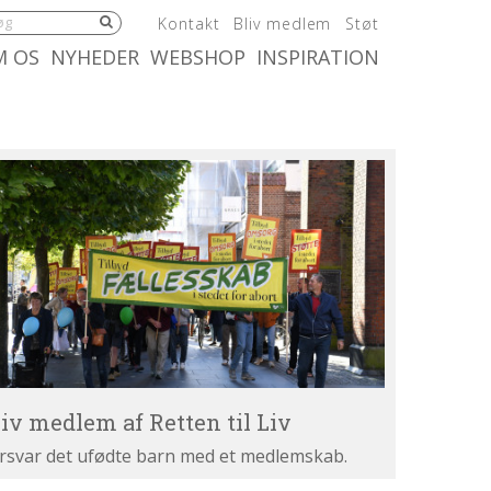
5.0:
6.0:
7.0:
Kontakt
Bliv medlem
Støt
:
10.0:
11.0:
M OS
NYHEDER
WEBSHOP
INSPIRATION
iv
dlem
tten
v
liv medlem af Retten til Liv
rsvar det ufødte barn med et medlemskab.