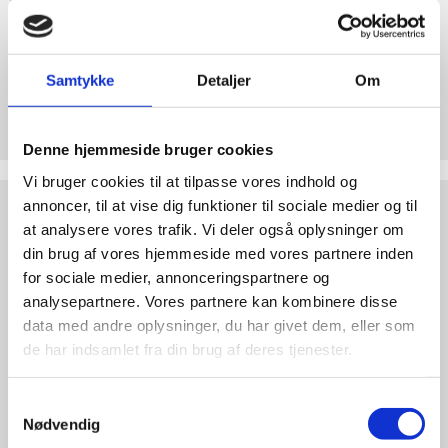
abort
2.7:
Pro
Life
Samtykke
Detaljer
Om
internationalt
Støt Retten til Liv
2.8:
Nyhedsbrev
Hjertelig tak for ethvert bidrag til Retten til Liv
Denne hjemmeside bruger cookies
3.0:
Nyheder
Vi bruger cookies til at tilpasse vores indhold og
4.0:
Webshop
Test
annoncer, til at vise dig funktioner til sociale medier og til
dine
at analysere vores trafik. Vi deler også oplysninger om
argumenter
din brug af vores hjemmeside med vores partnere inden
for sociale medier, annonceringspartnere og
analysepartnere. Vores partnere kan kombinere disse
data med andre oplysninger, du har givet dem, eller som
de har indsamlet fra din brug af deres tjenester.
Samtykkevalg
Nødvendig