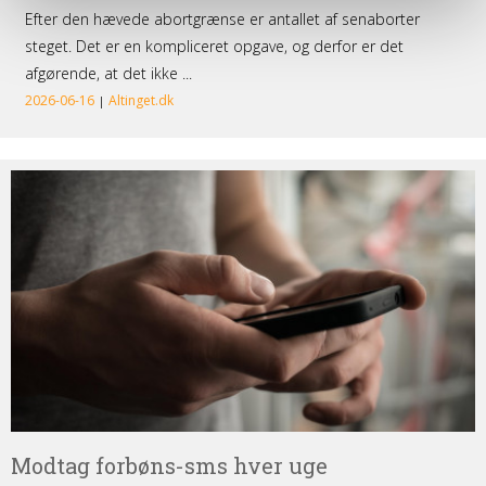
Modtag
forbøns-
sms
hver
uge
Modtag forbøns-sms hver uge