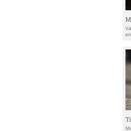
M
Væ
en
Ti
di
ny
T
Mo