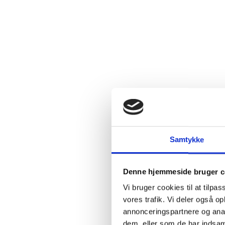
2.4:
Abortmindelunden
2.5:
Abortlinien
2.6:
Unge
mod
abort
2.7:
Pro
Life
internationalt
2.8:
Nyhedsbrev
3.0:
Nyheder
Samtykke
4.0:
Webshop
Denne hjemmeside bruger c
Vi bruger cookies til at tilpas
vores trafik. Vi deler også 
annonceringspartnere og anal
dem, eller som de har indsaml