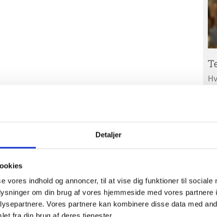
T
Hv
ar
Ab
A
ud
Detaljer
ookies
se vores indhold og annoncer, til at vise dig funktioner til sociale
oplysninger om din brug af vores hjemmeside med vores partnere i
ysepartnere. Vores partnere kan kombinere disse data med andr
et fra din brug af deres tjenester.