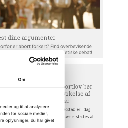
est dine argumenter
orfor er abort forkert? Find overbevisende
gumenter. Bliv klogere på den etiske debat!
ortdebat
BORTDEBAT UDEFRA
efra
Om
 medier og til at analysere
nden for sociale medier,
e oplysninger, du har givet