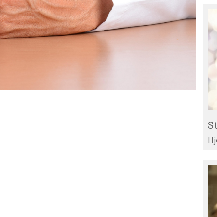
St
Re
til
Li
St
Hj
Te
di
ar