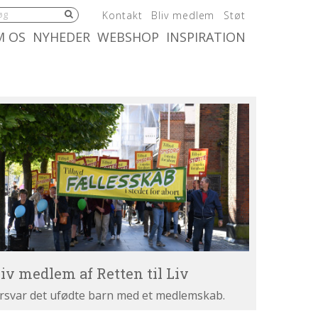
5.0:
6.0:
7.0:
Kontakt
Bliv medlem
Støt
:
10.0:
11.0:
M OS
NYHEDER
WEBSHOP
INSPIRATION
iv
dlem
tten
v
liv medlem af Retten til Liv
rsvar det ufødte barn med et medlemskab.