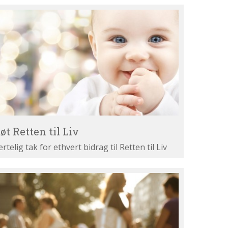
øt
tten
v
øt Retten til Liv
ertelig tak for ethvert bidrag til Retten til Liv
st
ne
gumenter