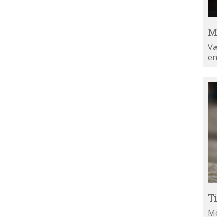
M
Væ
en
Ti
di
ny
T
Mo