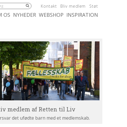
5.0:
6.0:
7.0:
Kontakt
Bliv medlem
Støt
:
10.0:
11.0:
M OS
NYHEDER
WEBSHOP
INSPIRATION
iv
dlem
tten
v
liv medlem af Retten til Liv
rsvar det ufødte barn med et medlemskab.