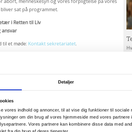
r abort, menneskesyn og vores forpligtelse på vores
bliver sat på programmet.
tær i Retten til Liv
 ansvar
T
d til et møde:
Kontakt sekretariatet
.
Hv
ar
Ab
A
ud
Detaljer
ookies
se vores indhold og annoncer, til at vise dig funktioner til sociale
oplysninger om din brug af vores hjemmeside med vores partnere i
ysepartnere. Vores partnere kan kombinere disse data med andr
et fra din brug af deres tjenester.