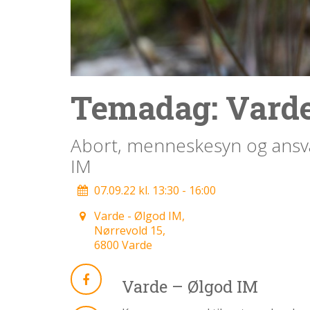
1.4:
Etik
og
tro
1.5:
Den
personlige
Temadag: Varde
historie
1.6:
Argumenter
Abort, menneskesyn og ansva
imod
abort
IM
1.7:
Perspektiver
07.09.22 kl. 13:30 - 16:00
2.0:
Om
Varde - Ølgod IM,
os
Nørrevold 15,
2.1:
Aktioner
6800 Varde
2.2:
Tidligere
aktioner
Varde – Ølgod IM
2.3:
Organisation