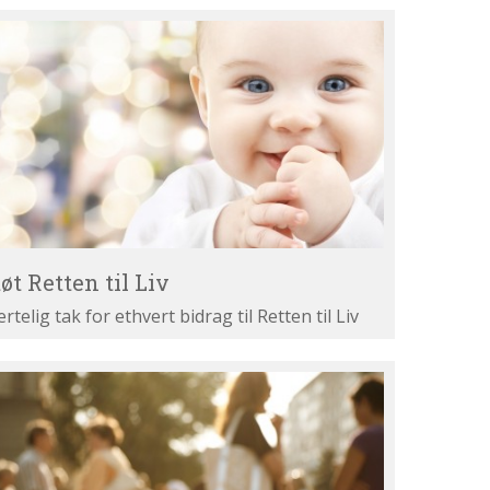
øt
tten
v
øt Retten til Liv
ertelig tak for ethvert bidrag til Retten til Liv
st
ne
gumenter