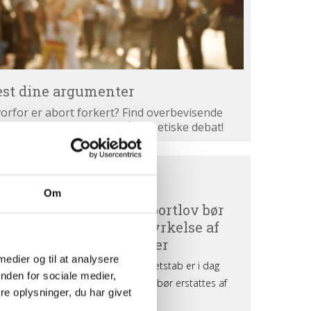
est dine argumenter
orfor er abort forkert? Find overbevisende
gumenter. Bliv klogere på den etiske debat!
ortdebat
BORTDEBAT UDEFRA
efra
Om
 medier og til at analysere
nden for sociale medier,
e oplysninger, du har givet