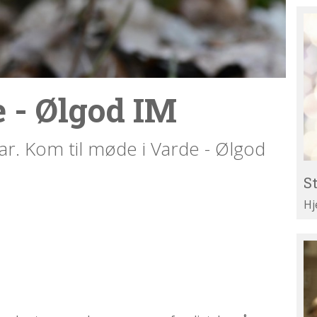
St
Re
til
Li
 - Ølgod IM
r. Kom til møde i Varde - Ølgod
St
Hj
Te
di
ar