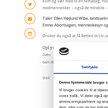
Kom og vær med til en temadag, hvo
2.4:
Abortmindelunden
medmennesker – også de mindste – 
2.5:
Abortlinien
Taler: Ellen Højlund Wibe, landssekre
2.6:
Unge
mod
Emne: Abortsagen, menneskesyn og
abort
Ønsker du også at få Retten til Liv u
2.7:
Pro
Life
Oplysninger
internationalt
Dato:
07.09.22 kl. 13:30 - 16:00
2.8:
Nyhedsbrev
Gem til:
iCal
3.0:
Nyheder
Outlook
Samtykke
Google
4.0:
Webshop
Sted:
Varde - Ølgod IM
Nørrevold 15
Denne hjemmeside bruger c
6800 Varde
Vi bruger cookies til at tilpas
vores trafik. Vi deler også 
annonceringspartnere og anal
dem, eller som de har indsaml