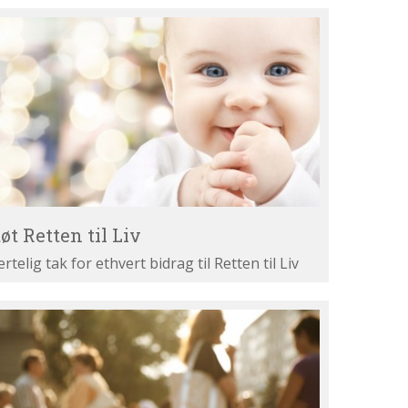
øt
tten
v
øt Retten til Liv
ertelig tak for ethvert bidrag til Retten til Liv
st
ne
gumenter