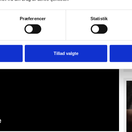
Præferencer
Statistik
Tillad valgte
Mo
fo
sm
hv
ug