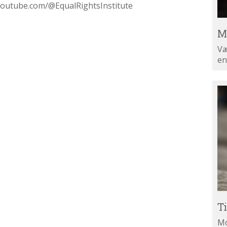
.youtube.com/@EqualRightsInstitute
M
Væ
en
Ti
di
ny
T
Mo