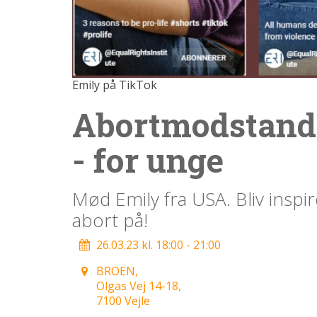
1.4:
Etik
og
tro
1.5:
Den
Emily på TikTok
personlige
historie
Abortmodstand
1.6:
Argumenter
imod
- for unge
abort
1.7:
Perspektiver
Mød Emily fra USA. Bliv inspi
2.0:
Om
abort på!
os
2.1:
Aktioner
26.03.23 kl. 18:00 - 21:00
2.2:
Tidligere
aktioner
BROEN,
Olgas Vej 14-18,
2.3:
Organisation
7100 Vejle