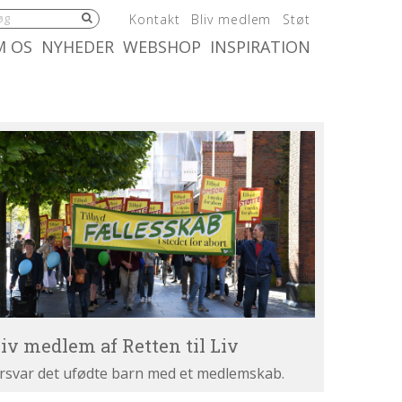
5.0:
6.0:
7.0:
Kontakt
Bliv medlem
Støt
:
10.0:
11.0:
M OS
NYHEDER
WEBSHOP
INSPIRATION
iv
dlem
tten
v
liv medlem af Retten til Liv
rsvar det ufødte barn med et medlemskab.