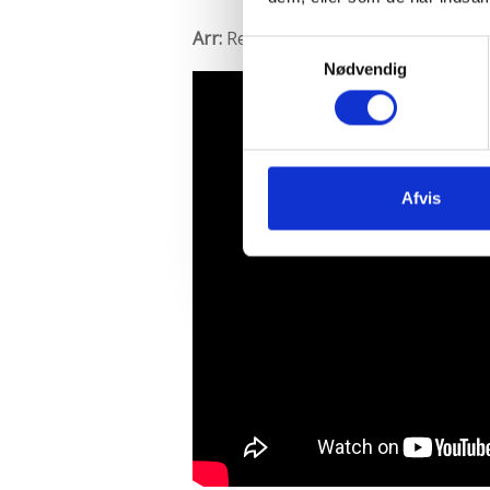
Arr:
Retten til Liv
Samtykkevalg
Nødvendig
Afvis