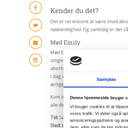
2.4:
Abortmindelunden
Kender du det?
2.5:
Abortlinien
Det er ret ensomt at være imod abort
2.6:
Unge
nødvendighed. Og samtidig er det så f
mod
abort
Mød Emily
2.7:
Pro
Life
Mød Emily Albrecht fra USA. Hun ke
internationalt
omgivelsernes afvisning og foragt. M
abortmodstander.
2.8:
Nyhedsbrev
I dag arbejder Emily fuld tid i Equal
3.0:
Nyheder
Samtykke
ærlige og overbevisende argumente
4.0:
Webshop
Kom med til en aften, hvor vi vil ta
Denne hjemmeside bruger c
alle dine ubesvarede spørgsmål med
Vi bruger cookies til at tilpas
vores trafik. Vi deler også 
Tid:
Søndag den 26. marts 2023 kl.18
annonceringspartnere og anal
Sted:
BROEN, Olgas Vej 14-18, 7100 V
dem, eller som de har indsaml