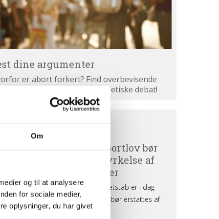
est dine argumenter
orfor er abort forkert? Find overbevisende
gumenter. Bliv klogere på den etiske debat!
ortdebat
BORTDEBAT UDEFRA
efra
Om
 medier og til at analysere
nden for sociale medier,
e oplysninger, du har givet