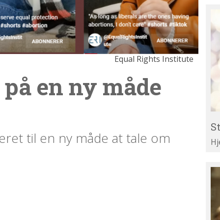
St
Re
til
Li
Equal Rights Institute
 på en ny måde
St
reret til en ny måde at tale om
Hj
Te
di
ar