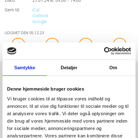
Dato:
27.01.24 kl. 09:00 - 14:00
Gem til:
iCal
Outlook
Google
UDGIVET DEN 05.12.23
Bliv
Samtykke
Detaljer
Om
medlem
af
Retten
Denne hjemmeside bruger cookies
til
Vi bruger cookies til at tilpasse vores indhold og
Liv
annoncer, til at vise dig funktioner til sociale medier og til
at analysere vores trafik. Vi deler også oplysninger om
din brug af vores hjemmeside med vores partnere inden
for sociale medier, annonceringspartnere og
analysepartnere. Vores partnere kan kombinere disse