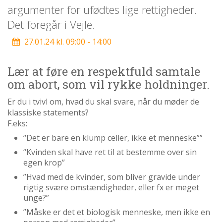
personlige
argumenter for ufødtes lige rettigheder.
historie
Det foregår i Vejle.
1.6:
Argumenter
27.01.24 kl. 09:00 - 14:00
imod
abort
1.7:
Lær at føre en respektfuld samtale
Perspektiver
om abort, som vil rykke holdninger.
2.0:
Om
os
Er du i tvivl om, hvad du skal svare, når du møder de
klassiske statements?
2.1:
Aktioner
F.eks:
2.2:
Tidligere
“Det er bare en klump celler, ikke et menneske””
aktioner
“Kvinden skal have ret til at bestemme over sin
2.3:
Organisation
egen krop”
2.4:
Abortmindelunden
”Hvad med de kvinder, som bliver gravide under
rigtig svære omstændigheder, eller fx er meget
2.5:
Abortlinien
unge?”
2.6:
Unge
”Måske er det et biologisk menneske, men ikke en
mod