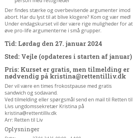
person med rettigheder”
abort
Der findes stærke og overbevisende argumenter imod
2.7:
Pro
abort. Har du lyst til at blive klogere? Kom og vær med!
Life
Under endagskurset vil der være rige muligheder for at
internationalt
øve pro-life argumenterne i små grupper.
2.8:
Nyhedsbrev
Tid: Lørdag den 27. januar 2024
3.0:
Nyheder
Sted: Vejle (opdateres i starten af januar)
4.0:
Webshop
Pris: Kurset er gratis, men tilmelding er
nødvendig på kristina@rettentilliv.dk
Der vil være en times frokostpause med gratis
sandwich og sodavand.
Ved tilmelding eller spørgsmål send en mail til Retten til
Livs ungdomssekretær Kristina på
kristina@rettentilliv.dk
Arr: Retten til Liv
Oplysninger