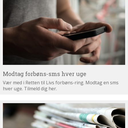
forbøns-
sms
hver
uge
Modtag forbøns-sms hver uge
Vær med i Retten til Livs forbøns-ring. Modtag en sms
hver uge. Tilmeld dig her.
Tilmeld
dig
nyhedsbrevet