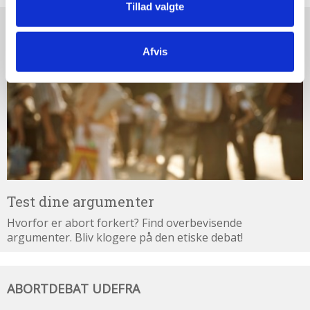
Tillad valgte
Test
dine
argumenter
Afvis
Test dine argumenter
Hvorfor er abort forkert? Find overbevisende
argumenter. Bliv klogere på den etiske debat!
Abortdebat
ABORTDEBAT UDEFRA
udefra