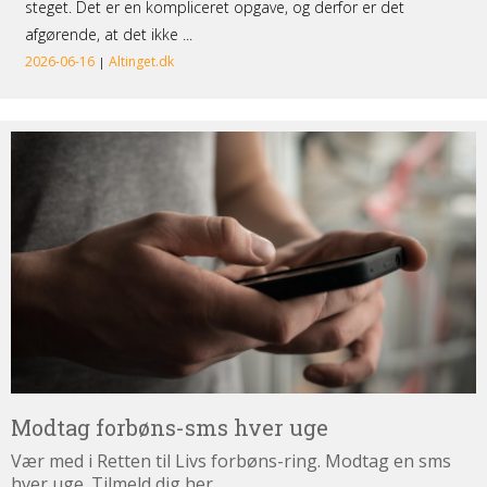
Modtag
forbøns-
sms
hver
uge
Modtag forbøns-sms hver uge
Vær med i Retten til Livs forbøns-ring. Modtag en sms
hver uge. Tilmeld dig her.