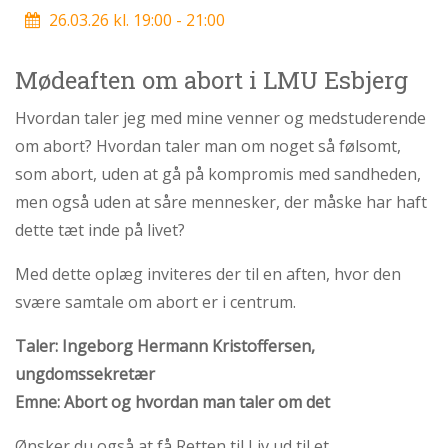
personlige
26.03.26 kl. 19:00 - 21:00
historie
1.6:
Argumenter
Mødeaften om abort i LMU Esbjerg
imod
abort
Hvordan taler jeg med mine venner og medstuderende
1.7:
Perspektiver
om abort? Hvordan taler man om noget så følsomt,
som abort, uden at gå på kompromis med sandheden,
2.0:
Om
men også uden at såre mennesker, der måske har haft
os
2.1:
Aktioner
dette tæt inde på livet?
2.2:
Tidligere
Med dette oplæg inviteres der til en aften, hvor den
aktioner
svære samtale om abort er i centrum.
2.3:
Organisation
Taler: Ingeborg Hermann Kristoffersen,
2.4:
Abortmindelunden
ungdomssekretær
2.5:
Abortlinien
Emne: Abort og hvordan man taler om det
2.6:
Unge
mod
Ønsker du også at få Retten til Liv ud til et