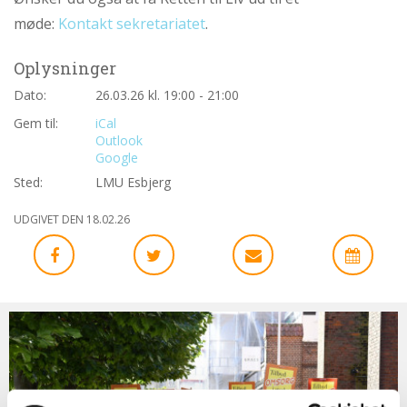
abort
møde:
Kontakt sekretariatet
.
2.7:
Pro
Life
Oplysninger
internationalt
Dato:
26.03.26 kl. 19:00 - 21:00
2.8:
Nyhedsbrev
Gem til:
iCal
3.0:
Nyheder
Outlook
Google
4.0:
Webshop
Sted:
LMU Esbjerg
UDGIVET DEN 18.02.26
Bliv
medlem
af
Retten
til