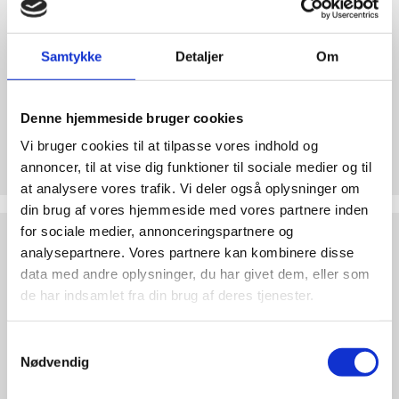
Liv
Samtykke
Detaljer
Om
Denne hjemmeside bruger cookies
Bliv medlem af Retten til Liv
Vi bruger cookies til at tilpasse vores indhold og
annoncer, til at vise dig funktioner til sociale medier og til
Forsvar det ufødte barn med et medlemskab.
at analysere vores trafik. Vi deler også oplysninger om
din brug af vores hjemmeside med vores partnere inden
Støt
for sociale medier, annonceringspartnere og
Retten
analysepartnere. Vores partnere kan kombinere disse
til
data med andre oplysninger, du har givet dem, eller som
Liv
de har indsamlet fra din brug af deres tjenester.
Samtykkevalg
Nødvendig