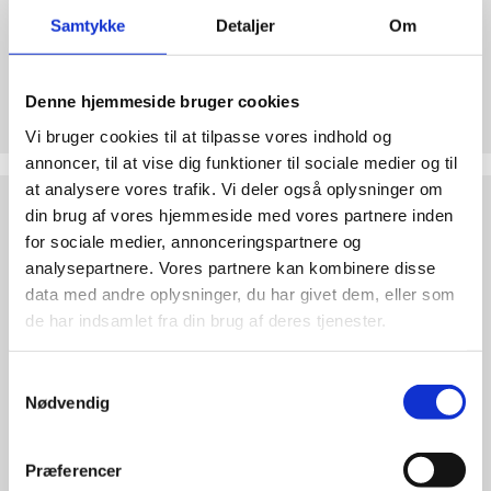
Samtykke
Detaljer
Om
Bliv medlem af Retten til Liv
Denne hjemmeside bruger cookies
Forsvar det ufødte barn med et medlemskab.
Vi bruger cookies til at tilpasse vores indhold og
annoncer, til at vise dig funktioner til sociale medier og til
at analysere vores trafik. Vi deler også oplysninger om
Støt
din brug af vores hjemmeside med vores partnere inden
Retten
for sociale medier, annonceringspartnere og
til
Liv
analysepartnere. Vores partnere kan kombinere disse
data med andre oplysninger, du har givet dem, eller som
de har indsamlet fra din brug af deres tjenester.
Samtykkevalg
Nødvendig
Præferencer
Støt Retten til Liv