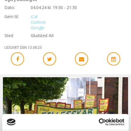
abort
Dato:
04.04.24 kl. 19:30 - 21:30
2.7:
Pro
Gem til:
iCal
Life
Outlook
internationalt
Google
2.8:
Nyhedsbrev
Sted:
Gludsted IM
3.0:
Nyheder
UDGIVET DEN 13.09.23
4.0:
Webshop
Bliv
medlem
af
Retten
til
Liv