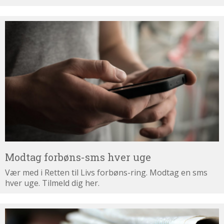
Modtag
forbøns-
sms
hver
uge
Modtag forbøns-sms hver uge
Vær med i Retten til Livs forbøns-ring. Modtag en sms
hver uge. Tilmeld dig her.
Tilmeld