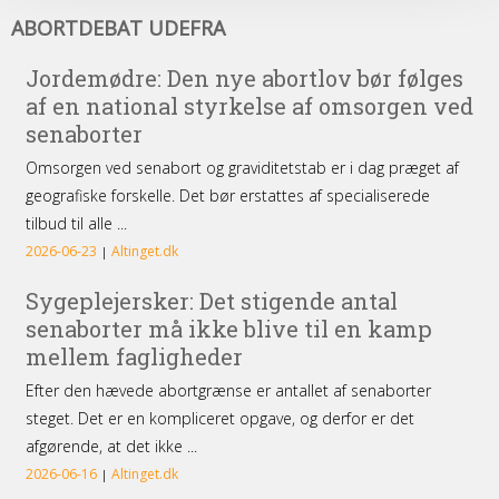
Abortdebat
ABORTDEBAT UDEFRA
udefra