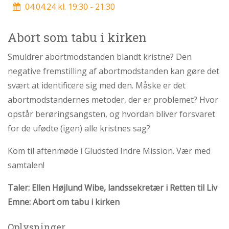
04.04.24 kl. 19:30 - 21:30
personlige
historie
1.6:
Argumenter
Abort som tabu i kirken
imod
abort
Smuldrer abortmodstanden blandt kristne? Den
1.7:
negative fremstilling af abortmodstanden kan gøre det
Perspektiver
svært at identificere sig med den. Måske er det
2.0:
Om
abortmodstandernes metoder, der er problemet? Hvor
os
opstår berøringsangsten, og hvordan bliver forsvaret
2.1:
Aktioner
for de ufødte (igen) alle kristnes sag?
2.2:
Tidligere
aktioner
Kom til aftenmøde i Gludsted Indre Mission. Vær med
2.3:
Organisation
samtalen!
2.4:
Abortmindelunden
Taler: Ellen Højlund Wibe, landssekretær i Retten til Liv
2.5:
Abortlinien
Emne: Abort om tabu i kirken
2.6:
Unge
mod
Oplysninger