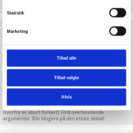
Hjertelig tak for ethvert bidrag til Retten til Liv
Statistik
Test
Marketing
dine
argumenter
Tillad alle
Tillad valgte
Afvis
Test dine argumenter
Hvorfor er abort forkert? Find overbevisende
argumenter. Bliv klogere på den etiske debat!