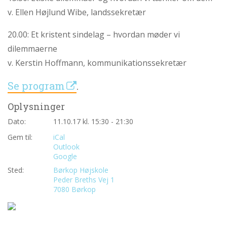
personlige
v. Ellen Højlund Wibe, landssekretær
historie
1.6:
Argumenter
20.00: Et kristent sindelag – hvordan møder vi
imod
dilemmaerne
abort
v. Kerstin Hoffmann, kommunikationssekretær
1.7:
Perspektiver
Se program
.
2.0:
Om
os
Oplysninger
2.1:
Aktioner
Dato:
11.10.17 kl. 15:30 - 21:30
2.2:
Tidligere
Gem til:
iCal
aktioner
Outlook
Google
2.3:
Organisation
Sted:
Børkop Højskole
2.4:
Abortmindelunden
Peder Breths Vej 1
7080 Børkop
2.5:
Abortlinien
2.6:
Unge
mod