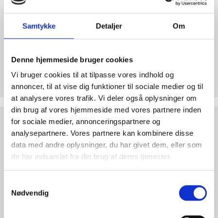
Samtykke
Detaljer
Om
Denne hjemmeside bruger cookies
Bliv medlem af Retten til Liv
Vi bruger cookies til at tilpasse vores indhold og
Forsvar det ufødte barn med et medlemskab.
annoncer, til at vise dig funktioner til sociale medier og til
at analysere vores trafik. Vi deler også oplysninger om
din brug af vores hjemmeside med vores partnere inden
Støt
for sociale medier, annonceringspartnere og
Retten
analysepartnere. Vores partnere kan kombinere disse
til
data med andre oplysninger, du har givet dem, eller som
Liv
de har indsamlet fra din brug af deres tjenester.
Samtykkevalg
Nødvendig