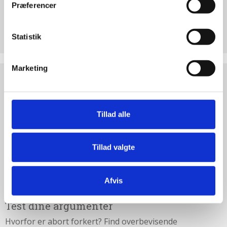
Præferencer
Støt Retten til Liv
Statistik
Hjertelig tak for ethvert bidrag til Retten til Liv
Marketing
Test
dine
argumenter
Tillad alle
Tillad valgte
Afvis
Test dine argumenter
Hvorfor er abort forkert? Find overbevisende