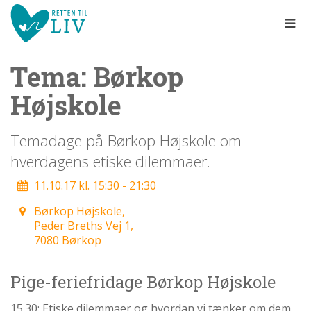
Spring
menu
over
og
Tema: Børkop
gå
til
Højskole
indhold
Vend
tilbage
til
Temadage på Børkop Højskole om
forsiden
hverdagens etiske dilemmaer.
1.0:
Gå
Info
til
1.1:
Abort
11.10.17 kl. 15:30 - 21:30
vores
1.2:
Fosterdiagnostik
guide
Børkop Højskole,
1.3:
for
Livets
Peder Breths Vej 1,
begyndelse
tilgængelighed
7080 Børkop
1.4:
Etik
og
Pige-feriefridage Børkop Højskole
tro
1.5:
Den
15.30: Etiske dilemmaer og hvordan vi tænker om dem