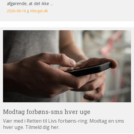
Modtag
forbøns-
sms
hver
uge
Modtag forbøns-sms hver uge
Vær med i Retten til Livs forbøns-ring. Modtag en sms
hver uge. Tilmeld dig her.