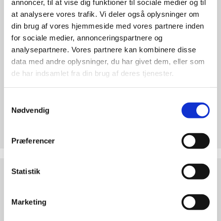
annoncer, til at vise dig funktioner til sociale medier og til
medlem
at analysere vores trafik. Vi deler også oplysninger om
af
Retten
din brug af vores hjemmeside med vores partnere inden
til
for sociale medier, annonceringspartnere og
Liv
analysepartnere. Vores partnere kan kombinere disse
data med andre oplysninger, du har givet dem, eller som
de har indsamlet fra din brug af deres tjenester.
Samtykkevalg
Nødvendig
Bliv medlem af Retten til Liv
Forsvar det ufødte barn med et medlemskab.
Præferencer
Støt
Statistik
Retten
til
Liv
Marketing