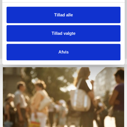
Tillad alle
Tillad valgte
Støt Retten til Liv
Afvis
Hjertelig tak for ethvert bidrag til Retten til Liv
Test
dine
argumenter