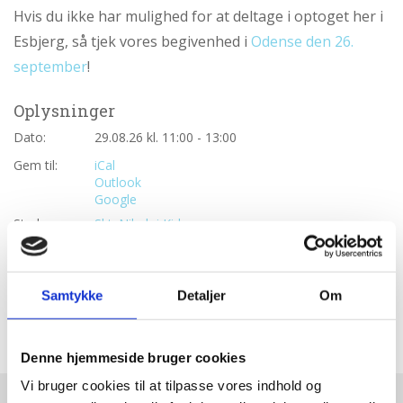
Hvis du ikke har mulighed for at deltage i optoget her i
Esbjerg, så tjek vores begivenhed i
Odense den 26.
september
!
Oplysninger
Dato:
29.08.26 kl. 11:00 - 13:00
Gem til:
iCal
Outlook
Google
Sted:
Skt. Nikolaj Kirke
Kirkegade 58
6700 Esbjerg
UDGIVET DEN 23.05.26
Samtykke
Detaljer
Om
Denne hjemmeside bruger cookies
Vi bruger cookies til at tilpasse vores indhold og
Bliv