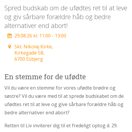
personlige
Spred budskab om de ufødtes ret til at leve
historie
og giv sårbare forældre håb og bedre
1.6:
Argumenter
alternativer end abort!
imod
abort
29.08.26 kl. 11:00 - 13:00
1.7:
Perspektiver
Skt. Nikolaj Kirke,
Kirkegade 58,
2.0:
Om
6700 Esbjerg
os
2.1:
Aktioner
En stemme for de ufødte
2.2:
Tidligere
aktioner
Vil du være en stemme for vores ufødte brødre og
2.3:
Organisation
søstre? Vil du være med til at sprede budskabet om de
2.4:
Abortmindelunden
ufødtes ret til at leve og give sårbare forældre håb og
bedre alternativer end abort?
2.5:
Abortlinien
2.6:
Unge
Retten til Liv inviterer dig til et fredeligt optog d. 29.
mod