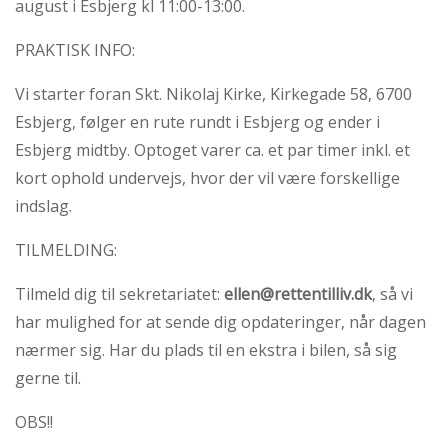
august i Esbjerg kl 11:00-13:00.
abort
2.7:
Pro
PRAKTISK INFO:
Life
internationalt
Vi starter foran Skt. Nikolaj Kirke, Kirkegade 58, 6700
2.8:
Nyhedsbrev
Esbjerg, følger en rute rundt i Esbjerg og ender i
Esbjerg midtby. Optoget varer ca. et par timer inkl. et
3.0:
Nyheder
kort ophold undervejs, hvor der vil være forskellige
4.0:
Webshop
indslag.
TILMELDING:
Tilmeld dig til sekretariatet:
ellen@rettentilliv.dk
, så vi
har mulighed for at sende dig opdateringer, når dagen
nærmer sig. Har du plads til en ekstra i bilen, så sig
gerne til.
OBS!!