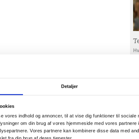
T
Hv
ar
Ab
A
ud
Detaljer
ookies
se vores indhold og annoncer, til at vise dig funktioner til sociale
oplysninger om din brug af vores hjemmeside med vores partnere i
ysepartnere. Vores partnere kan kombinere disse data med andr
et fra din brug af deres tjenester.