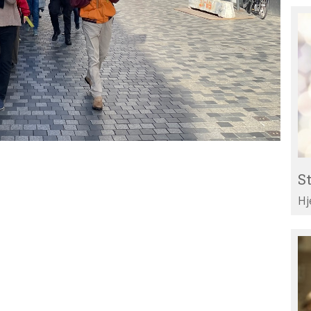
St
Re
til
Li
St
Hj
Te
di
ar