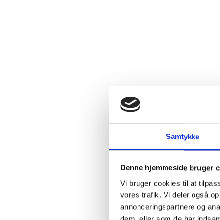
2.4:
Abortmindelunden
2.5:
Abortlinien
2.6:
Unge
mod
abort
2.7:
Pro
Life
internationalt
2.8:
Nyhedsbrev
3.0:
Nyheder
Samtykke
4.0:
Webshop
Denne hjemmeside bruger c
Vi bruger cookies til at tilpas
vores trafik. Vi deler også 
annonceringspartnere og anal
dem, eller som de har indsaml