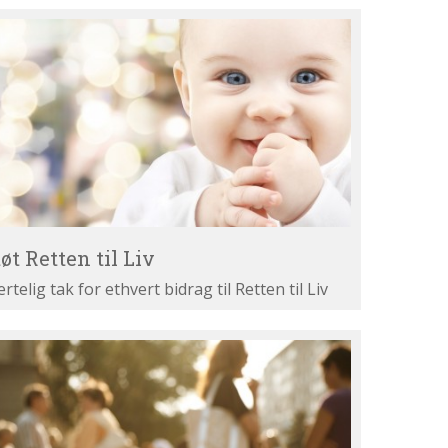
øt
tten
v
øt Retten til Liv
ertelig tak for ethvert bidrag til Retten til Liv
st
ne
gumenter