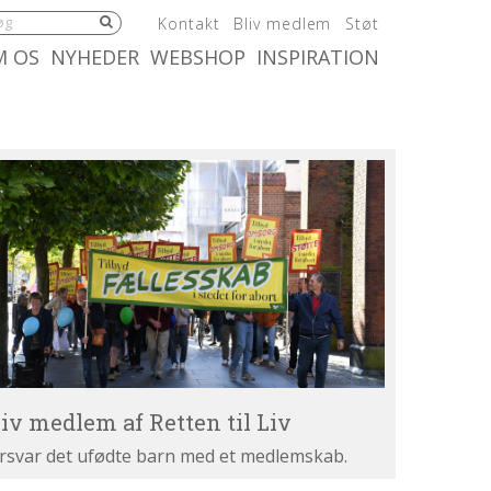
5.0:
6.0:
7.0:
Kontakt
Bliv medlem
Støt
:
10.0:
11.0:
M OS
NYHEDER
WEBSHOP
INSPIRATION
iv
dlem
tten
v
liv medlem af Retten til Liv
rsvar det ufødte barn med et medlemskab.