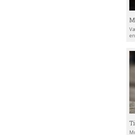
M
Væ
en
Ti
di
ny
T
Mo