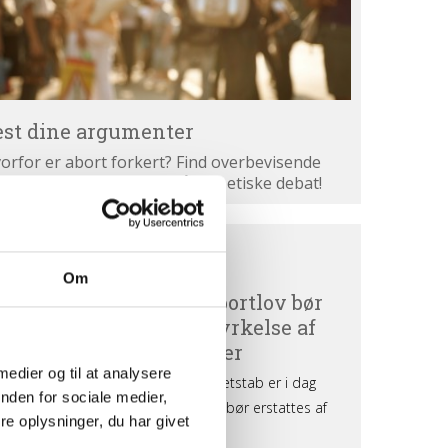
est dine argumenter
orfor er abort forkert? Find overbevisende
gumenter. Bliv klogere på den etiske debat!
ortdebat
BORTDEBAT UDEFRA
efra
Om
 medier og til at analysere
nden for sociale medier,
e oplysninger, du har givet