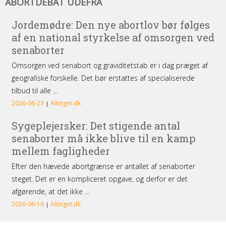
ABORTDEBAT UDEFRA
udefra