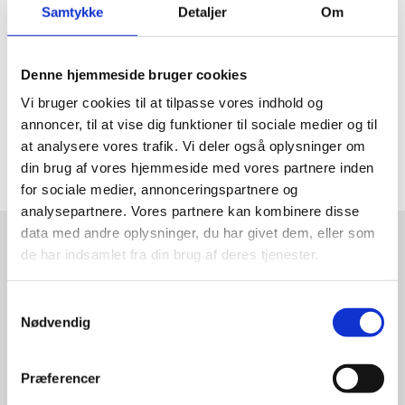
Gem til:
iCal
Samtykke
Detaljer
Om
Outlook
Google
Sted:
IM-huset
Denne hjemmeside bruger cookies
Finderupsvej 25
6900 Skjern
Vi bruger cookies til at tilpasse vores indhold og
annoncer, til at vise dig funktioner til sociale medier og til
UDGIVET DEN 03.02.17
at analysere vores trafik. Vi deler også oplysninger om
din brug af vores hjemmeside med vores partnere inden
for sociale medier, annonceringspartnere og
analysepartnere. Vores partnere kan kombinere disse
Bliv
data med andre oplysninger, du har givet dem, eller som
medlem
de har indsamlet fra din brug af deres tjenester.
af
Retten
Samtykkevalg
til
Nødvendig
Liv
Præferencer