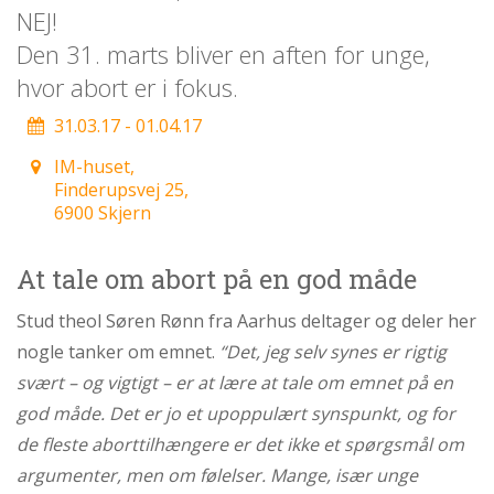
personlige
NEJ!
historie
Den 31. marts bliver en aften for unge,
1.6:
Argumenter
hvor abort er i fokus.
imod
abort
31.03.17 - 01.04.17
1.7:
Perspektiver
IM-huset,
Finderupsvej 25,
2.0:
Om
6900 Skjern
os
2.1:
Aktioner
At tale om abort på en god måde
2.2:
Tidligere
aktioner
Stud theol Søren Rønn fra Aarhus deltager og deler her
nogle tanker om emnet.
“Det, jeg selv synes er rigtig
2.3:
Organisation
svært – og vigtigt – er at lære at tale om emnet på en
2.4:
Abortmindelunden
god måde. Det er jo et upoppulært synspunkt, og for
2.5:
Abortlinien
de fleste aborttilhængere er det ikke et spørgsmål om
2.6:
Unge
argumenter, men om følelser. Mange, især unge
mod