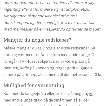
abort
abortmodstandere, har en tendens til enten at sige
ingenting eller at formulere sig ret udiplomatisk.
2.7:
Pro
Life
Kærligheden til mennesker skal drive os i
internationalt
abortkampen, og det er vigtigt, at vi øver os i at tale
2.8:
Nyhedsbrev
med mennesker på en respektfuld og favnende måde”.
3.0:
Nyheder
Mangler du nogle redskaber?
4.0:
Webshop
Måske mangler du selv nogle af disse redskaber. Så
kom og vær med i et fællesskab med andre unge. Det
foregår i IM-Huset i Skjern. Der vil være pizza på
menuen, kaffe på kanden og noget godt til ganen
senere på aftenen, alt sammen til den nette sum af 0 kr.
Mulighed for overnatning
Kommer du langvejs fra eller er klar på mega hygge
med andre unge til ud på de små timer, så er der