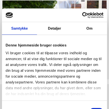
Bliv
medlem
af
Retten
til
Samtykke
Detaljer
Om
Liv
Denne hjemmeside bruger cookies
Vi bruger cookies til at tilpasse vores indhold og
annoncer, til at vise dig funktioner til sociale medier og til
at analysere vores trafik. Vi deler også oplysninger om
Bliv medlem af Retten til Liv
din brug af vores hjemmeside med vores partnere inden
Forsvar det ufødte barn med et medlemskab.
for sociale medier, annonceringspartnere og
analysepartnere. Vores partnere kan kombinere disse
data med andre oplysninger, du har givet dem, eller som
Støt
de har indsamlet fra din brug af deres tjenester.
Retten
til
Liv
Samtykkevalg