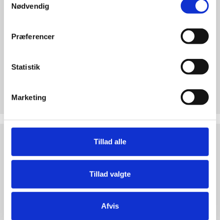
Nødvendig
Præferencer
Statistik
Støt Retten til Liv
Marketing
Hjertelig tak for ethvert bidrag til Retten til Liv
Test
Tillad alle
dine
argumenter
Tillad valgte
Afvis