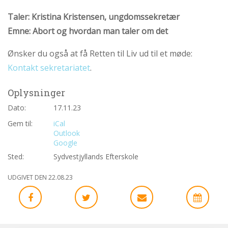
abort
Taler: Kristina Kristensen, ungdomssekretær
2.7:
Pro
Emne: Abort og hvordan man taler om det
Life
internationalt
Ønsker du også at få Retten til Liv ud til et møde:
2.8:
Nyhedsbrev
Kontakt sekretariatet
.
3.0:
Nyheder
Oplysninger
4.0:
Webshop
Dato:
17.11.23
Gem til:
iCal
Outlook
Google
Sted:
Sydvestjyllands Efterskole
UDGIVET DEN 22.08.23