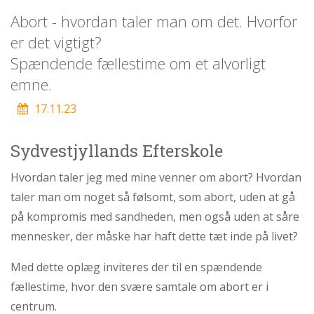
personlige
Abort - hvordan taler man om det. Hvorfor
historie
er det vigtigt?
1.6:
Argumenter
Spændende fællestime om et alvorligt
imod
abort
emne.
1.7:
Perspektiver
17.11.23
2.0:
Om
os
Sydvestjyllands Efterskole
2.1:
Aktioner
Hvordan taler jeg med mine venner om abort? Hvordan
2.2:
Tidligere
taler man om noget så følsomt, som abort, uden at gå
aktioner
på kompromis med sandheden, men også uden at såre
2.3:
Organisation
mennesker, der måske har haft dette tæt inde på livet?
2.4:
Abortmindelunden
Med dette oplæg inviteres der til en spændende
2.5:
Abortlinien
fællestime, hvor den svære samtale om abort er i
2.6:
Unge
mod
centrum.