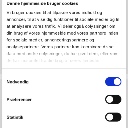
abort
Denne hjemmeside bruger cookies
2.7:
Pro
Vi bruger cookies til at tilpasse vores indhold og
Life
annoncer, til at vise dig funktioner til sociale medier og til
internationalt
at analysere vores trafik. Vi deler også oplysninger om
2.8:
Nyhedsbrev
din brug af vores hjemmeside med vores partnere inden
for sociale medier, annonceringspartnere og
3.0:
Nyheder
analysepartnere. Vores partnere kan kombinere disse
Test dine argumenter
data med andre oplysninger, du har givet dem, eller som
4.0:
Webshop
de har indsamlet fra din brug af deres tjenester.
Hvorfor er abort forkert? Find overbevisende
argumenter. Bliv klogere på den etiske debat!
Samtykkevalg
Nødvendig
Abortdebat
ABORTDEBAT UDEFRA
udefra
Præferencer
Statistik