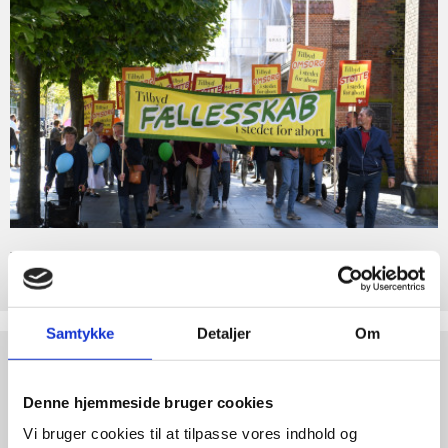
abort
medlem
2.7:
af
Pro
Life
Retten
internationalt
til
Liv
2.8:
Nyhedsbrev
3.0:
Nyheder
4.0:
Webshop
Bliv medlem af Retten til Liv
Forsvar det ufødte barn med et medlemskab.
Samtykke
Detaljer
Om
Støt
Retten
til
Denne hjemmeside bruger cookies
Liv
Vi bruger cookies til at tilpasse vores indhold og