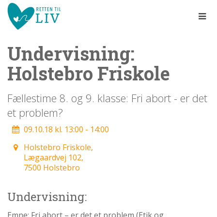
Spring
menu
over
og
Undervisning:
gå
til
Holstebro Friskole
indhold
Vend
tilbage
til
Fællestime 8. og 9. klasse: Fri abort - er det
forsiden
et problem?
1.0:
Gå
Info
til
1.1:
Abort
09.10.18 kl. 13:00 - 14:00
vores
1.2:
Fosterdiagnostik
guide
Holstebro Friskole,
1.3:
for
Livets
Lægaardvej 102,
begyndelse
tilgængelighed
7500 Holstebro
1.4:
Etik
og
Undervisning:
tro
1.5:
Den
Emne: Fri abort – er det et problem (Etik og