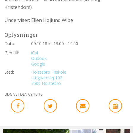
personlige
Kristendom)
historie
1.6:
Argumenter
Underviser: Ellen Højlund Wibe
imod
abort
Oplysninger
1.7:
Perspektiver
Dato:
09.10.18 kl. 13:00 - 14:00
Gem til:
iCal
2.0:
Om
Outlook
os
Google
2.1:
Aktioner
Sted:
Holstebro Friskole
2.2:
Tidligere
Lægaardvej 102
7500 Holstebro
aktioner
UDGIVET DEN 09.10.18
2.3:
Organisation
2.4:
Abortmindelunden
2.5:
Abortlinien
2.6:
Unge
mod
Bliv