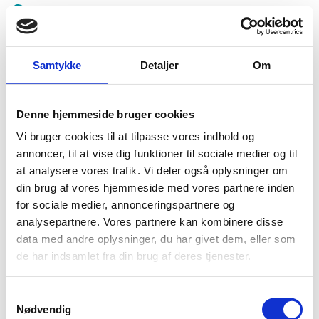
Spring
menu
over
og
Samtykke
Detaljer
Om
Børkop Højskole
gå
til
indhold
Vend
Denne hjemmeside bruger cookies
tilbage
Beklager, men der blev ikke fundet nogle fremtidige
til
Vi bruger cookies til at tilpasse vores indhold og
begivenheder under denne kategori.
forsiden
annoncer, til at vise dig funktioner til sociale medier og til
1.0:
Gå
Info
at analysere vores trafik. Vi deler også oplysninger om
til
1.1:
Abort
din brug af vores hjemmeside med vores partnere inden
vores
1.2:
Fosterdiagnostik
for sociale medier, annonceringspartnere og
guide
analysepartnere. Vores partnere kan kombinere disse
1.3:
for
Livets
data med andre oplysninger, du har givet dem, eller som
begyndelse
tilgængelighed
de har indsamlet fra din brug af deres tjenester.
1.4:
Etik
og
tro
Samtykkevalg
Nødvendig
1.5:
Den