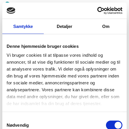
Spring
menu
over
og
Samtykke
Detaljer
Om
Bramming IMU
gå
til
indhold
Vend
Denne hjemmeside bruger cookies
tilbage
Beklager, men der blev ikke fundet nogle fremtidige
til
Vi bruger cookies til at tilpasse vores indhold og
begivenheder under denne kategori.
forsiden
annoncer, til at vise dig funktioner til sociale medier og til
1.0:
Gå
Info
at analysere vores trafik. Vi deler også oplysninger om
til
1.1:
Abort
din brug af vores hjemmeside med vores partnere inden
vores
1.2:
Fosterdiagnostik
for sociale medier, annonceringspartnere og
guide
analysepartnere. Vores partnere kan kombinere disse
1.3:
for
Livets
data med andre oplysninger, du har givet dem, eller som
begyndelse
tilgængelighed
de har indsamlet fra din brug af deres tjenester.
1.4:
Etik
og
tro
Samtykkevalg
Nødvendig
1.5:
Den