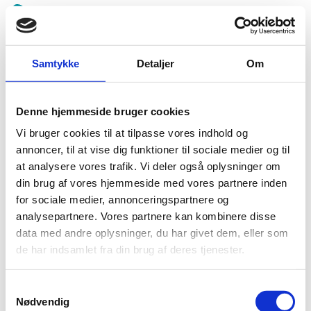
Spring
menu
over
og
Samtykke
Detaljer
Om
Christiansborg
gå
til
indhold
Vend
Slotsplads
Denne hjemmeside bruger cookies
tilbage
til
Vi bruger cookies til at tilpasse vores indhold og
forsiden
annoncer, til at vise dig funktioner til sociale medier og til
Beklager, men der blev ikke fundet nogle fremtidige
1.0:
Gå
Info
at analysere vores trafik. Vi deler også oplysninger om
begivenheder under denne kategori.
til
1.1:
Abort
din brug af vores hjemmeside med vores partnere inden
vores
1.2:
Fosterdiagnostik
for sociale medier, annonceringspartnere og
guide
analysepartnere. Vores partnere kan kombinere disse
1.3:
for
Livets
data med andre oplysninger, du har givet dem, eller som
begyndelse
tilgængelighed
de har indsamlet fra din brug af deres tjenester.
1.4:
Etik
og
tro
Samtykkevalg
Nødvendig
1.5:
Den