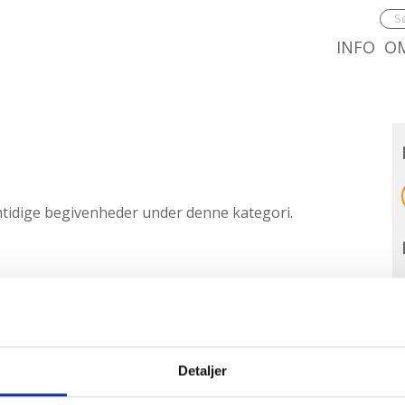
8.0:
9.0
INFO
O
mtidige begivenheder under denne kategori.
Detaljer