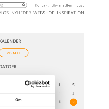
5.0:
6.0:
7.0:
Kontakt
Bliv medlem
Støt
:
10.0:
11.0:
M OS
NYHEDER
WEBSHOP
INSPIRATION
Hent
KALENDER
alt
VIS ALLE
DATOER
August, 2026
M
Ti
O
To
F
L
S
1
2
Om
3
4
5
6
7
8
9