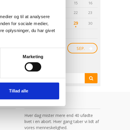
10
11
12
13
14
15
16
18
17
19
20
21
22
23
 medier og til at analysere
29
24
25
26
27
28
30
nden for sociale medier,
e oplysninger, du har givet
31
JUL.
SEP.
Marketing
Søg
SØG
Tillad alle
BLIV MEDLEM!
Hver dag mister mere end 40 ufødte
livet i en abort. Hver gang taber vi lidt af
vores menneskelighed.