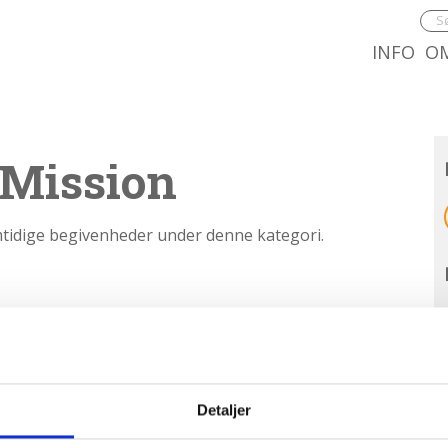
8.0:
9.0
INFO
O
 Mission
mtidige begivenheder under denne kategori.
Detaljer