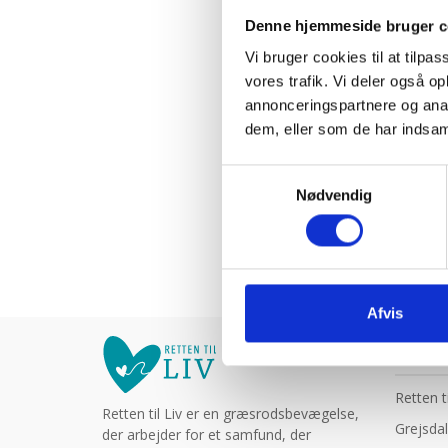
1.4:
Etik
Denne hjemmeside bruger c
og
Vi bruger cookies til at tilpas
tro
vores trafik. Vi deler også 
1.5:
Den
annonceringspartnere og anal
personlige
dem, eller som de har indsaml
historie
Samtykkevalg
1.6:
Argumenter
Nødvendig
imod
abort
1.7:
Perspektiver
2.0:
Om
Afvis
os
2.1:
Aktioner
2.2:
KONT
Tidligere
aktioner
Retten ti
Retten til Liv er en græsrodsbevægelse,
2.3:
Organisation
Adresse
Grejsdal
der arbejder for et samfund, der