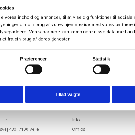
ookies
se vores indhold og annoncer, til at vise dig funktioner til sociale
oplysninger om din brug af vores hjemmeside med vores partnere i
ysepartnere. Vores partnere kan kombinere disse data med andr
et fra din brug af deres tjenester.
Præferencer
Statistik
Tillad valgte
AKT
NAVIGATION
12.0:
l liv
Info
:
13.0:
svej 430, 7100 Vejle
Om os