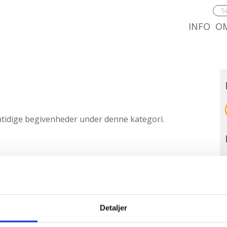
8.0:
9.0
INFO
O
mtidige begivenheder under denne kategori.
Detaljer