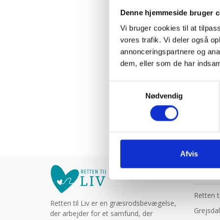
1.4:
Etik
Denne hjemmeside bruger c
og
Vi bruger cookies til at tilpas
tro
vores trafik. Vi deler også 
1.5:
Den
annonceringspartnere og anal
personlige
dem, eller som de har indsaml
historie
Samtykkevalg
1.6:
Argumenter
Nødvendig
imod
abort
1.7:
Perspektiver
2.0:
Om
Afvis
os
2.1:
Aktioner
2.2:
KONT
Tidligere
aktioner
Retten ti
Retten til Liv er en græsrodsbevægelse,
2.3:
Organisation
Adresse
Grejsdal
der arbejder for et samfund, der