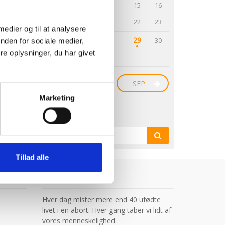
10
11
12
13
14
15
16
18
17
19
20
21
22
23
 medier og til at analysere
29
24
25
26
27
28
30
nden for sociale medier,
e oplysninger, du har givet
31
JUL.
SEP.
Marketing
Søg
SØG
Tillad alle
BLIV MEDLEM!
Hver dag mister mere end 40 ufødte
livet i en abort. Hver gang taber vi lidt af
vores menneskelighed.