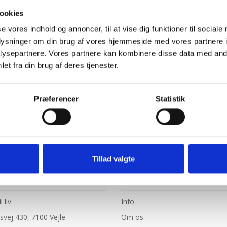
ookies
se vores indhold og annoncer, til at vise dig funktioner til sociale
oplysninger om din brug af vores hjemmeside med vores partnere i
ysepartnere. Vores partnere kan kombinere disse data med andr
et fra din brug af deres tjenester.
Præferencer
Statistik
Tillad valgte
AKT
NAVIGATION
12.0:
l liv
Info
:
13.0:
svej 430, 7100 Vejle
Om os