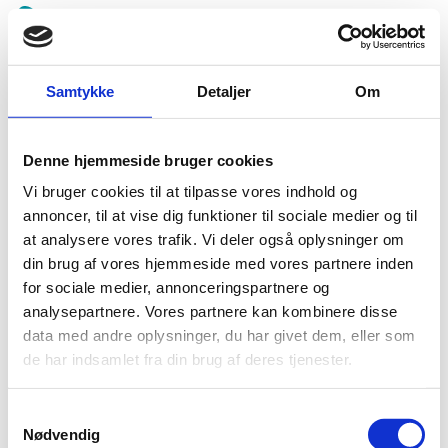
Spring
menu
over
og
Samtykke
Detaljer
Om
LMU Esbjerg
gå
til
indhold
Vend
Denne hjemmeside bruger cookies
tilbage
Beklager, men der blev ikke fundet nogle fremtidige
til
Vi bruger cookies til at tilpasse vores indhold og
begivenheder under denne kategori.
forsiden
annoncer, til at vise dig funktioner til sociale medier og til
1.0:
Gå
Info
at analysere vores trafik. Vi deler også oplysninger om
til
1.1:
Abort
din brug af vores hjemmeside med vores partnere inden
vores
1.2:
Fosterdiagnostik
for sociale medier, annonceringspartnere og
guide
analysepartnere. Vores partnere kan kombinere disse
1.3:
for
Livets
data med andre oplysninger, du har givet dem, eller som
begyndelse
tilgængelighed
de har indsamlet fra din brug af deres tjenester.
1.4:
Etik
og
tro
Samtykkevalg
Nødvendig
1.5:
Den