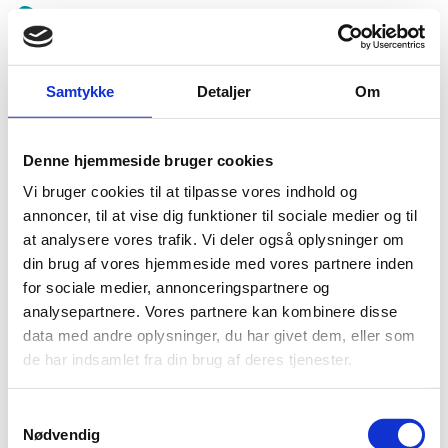
Spring
menu
over
og
Samtykke
Detaljer
Om
LMU Odense
gå
til
indhold
Vend
Denne hjemmeside bruger cookies
tilbage
Beklager, men der blev ikke fundet nogle fremtidige
til
Vi bruger cookies til at tilpasse vores indhold og
begivenheder under denne kategori.
forsiden
annoncer, til at vise dig funktioner til sociale medier og til
1.0:
Gå
Info
at analysere vores trafik. Vi deler også oplysninger om
til
1.1:
Abort
din brug af vores hjemmeside med vores partnere inden
vores
1.2:
Fosterdiagnostik
for sociale medier, annonceringspartnere og
guide
analysepartnere. Vores partnere kan kombinere disse
1.3:
for
Livets
data med andre oplysninger, du har givet dem, eller som
begyndelse
tilgængelighed
de har indsamlet fra din brug af deres tjenester.
1.4:
Etik
og
tro
Samtykkevalg
Nødvendig
1.5:
Den