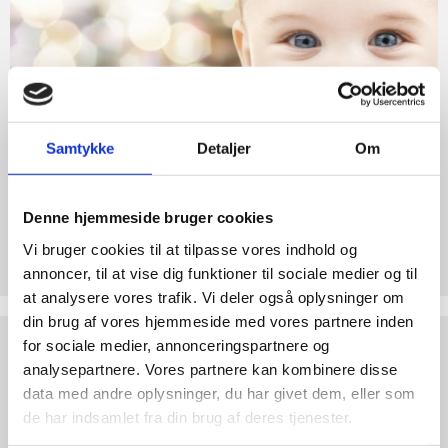
Retten
abort
til
2.7:
Pro
Liv
Life
internationalt
2.8:
Nyhedsbrev
Samtykke
Detaljer
Om
3.0:
Nyheder
4.0:
Webshop
Denne hjemmeside bruger cookies
Støt Retten til Liv
Vi bruger cookies til at tilpasse vores indhold og
Hjertelig tak for ethvert bidrag til Retten til Liv
annoncer, til at vise dig funktioner til sociale medier og til
at analysere vores trafik. Vi deler også oplysninger om
din brug af vores hjemmeside med vores partnere inden
Test
for sociale medier, annonceringspartnere og
dine
analysepartnere. Vores partnere kan kombinere disse
argumenter
data med andre oplysninger, du har givet dem, eller som
de har indsamlet fra din brug af deres tjenester.