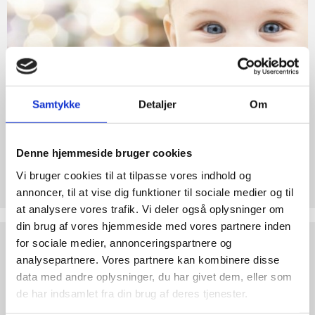
Retten
abort
til
2.7:
Pro
Liv
Life
internationalt
2.8:
Nyhedsbrev
Samtykke
Detaljer
Om
3.0:
Nyheder
4.0:
Webshop
Denne hjemmeside bruger cookies
Støt Retten til Liv
Vi bruger cookies til at tilpasse vores indhold og
Hjertelig tak for ethvert bidrag til Retten til Liv
annoncer, til at vise dig funktioner til sociale medier og til
at analysere vores trafik. Vi deler også oplysninger om
din brug af vores hjemmeside med vores partnere inden
Test
for sociale medier, annonceringspartnere og
dine
analysepartnere. Vores partnere kan kombinere disse
argumenter
data med andre oplysninger, du har givet dem, eller som
de har indsamlet fra din brug af deres tjenester.