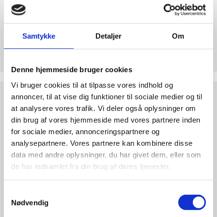
abort
2.7:
Pro
Life
Samtykke
Detaljer
Om
internationalt
Støt Retten til Liv
2.8:
Nyhedsbrev
Hjertelig tak for ethvert bidrag til Retten til Liv
Denne hjemmeside bruger cookies
3.0:
Nyheder
Vi bruger cookies til at tilpasse vores indhold og
Test
4.0:
Webshop
annoncer, til at vise dig funktioner til sociale medier og til
dine
at analysere vores trafik. Vi deler også oplysninger om
argumenter
din brug af vores hjemmeside med vores partnere inden
for sociale medier, annonceringspartnere og
analysepartnere. Vores partnere kan kombinere disse
data med andre oplysninger, du har givet dem, eller som
de har indsamlet fra din brug af deres tjenester.
Samtykkevalg
Nødvendig