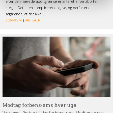
Modtag
forbøns-
sms
hver
uge
Modtag forbøns-sms hver uge
Vær med i Retten til Livs forbøns-ring. Modtag en sms