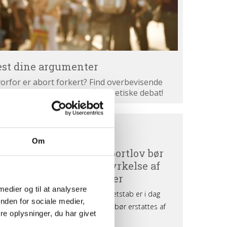
est dine argumenter
orfor er abort forkert? Find overbevisende
gumenter. Bliv klogere på den etiske debat!
ortdebat
BORTDEBAT UDEFRA
efra
Om
 medier og til at analysere
nden for sociale medier,
e oplysninger, du har givet