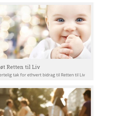
øt
tten
v
øt Retten til Liv
ertelig tak for ethvert bidrag til Retten til Liv
st
ne
gumenter