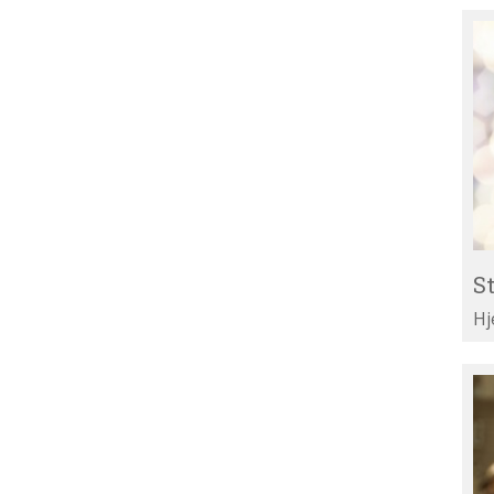
St
Re
til
Li
St
Hj
Te
di
ar