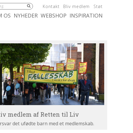
5.0:
6.0:
7.0:
Kontakt
Bliv medlem
Støt
:
10.0:
11.0:
M OS
NYHEDER
WEBSHOP
INSPIRATION
iv
dlem
tten
v
liv medlem af Retten til Liv
rsvar det ufødte barn med et medlemskab.