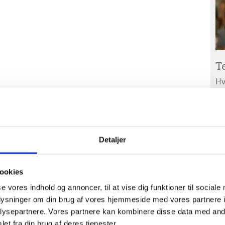
T
Hv
ar
Ab
A
ud
Detaljer
ookies
se vores indhold og annoncer, til at vise dig funktioner til sociale
oplysninger om din brug af vores hjemmeside med vores partnere i
ysepartnere. Vores partnere kan kombinere disse data med andr
et fra din brug af deres tjenester.