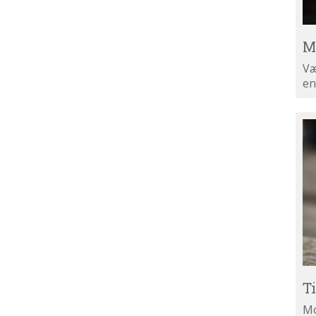
M
Væ
en
Ti
di
ny
T
Mo