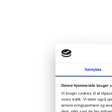
2.4:
Abortmindelunden
2.5:
Abortlinien
2.6:
Unge
mod
abort
2.7:
Pro
Life
internationalt
2.8:
Nyhedsbrev
3.0:
Nyheder
Samtykke
4.0:
Webshop
Denne hjemmeside bruger c
Vi bruger cookies til at tilpas
vores trafik. Vi deler også 
annonceringspartnere og anal
dem, eller som de har indsaml