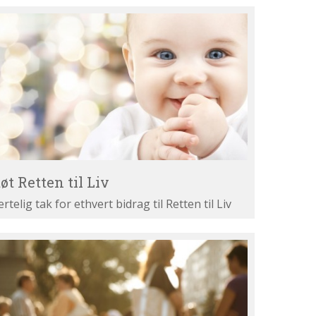
øt
tten
v
øt Retten til Liv
ertelig tak for ethvert bidrag til Retten til Liv
st
ne
gumenter