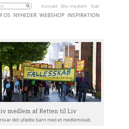
5.0:
6.0:
7.0:
Kontakt
Bliv medlem
Støt
:
10.0:
11.0:
M OS
NYHEDER
WEBSHOP
INSPIRATION
iv
dlem
tten
v
liv medlem af Retten til Liv
rsvar det ufødte barn med et medlemskab.