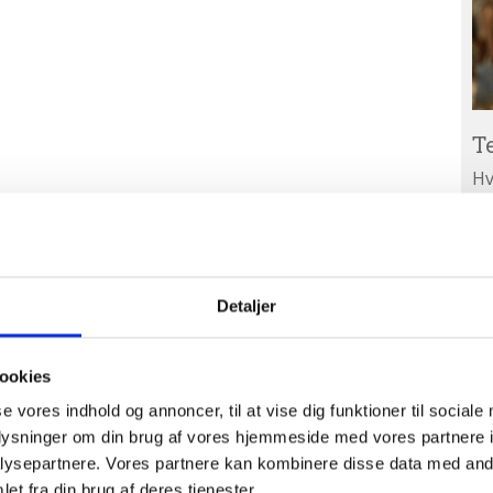
T
Hv
ar
Ab
A
ud
Detaljer
ookies
se vores indhold og annoncer, til at vise dig funktioner til sociale
oplysninger om din brug af vores hjemmeside med vores partnere i
ysepartnere. Vores partnere kan kombinere disse data med andr
et fra din brug af deres tjenester.