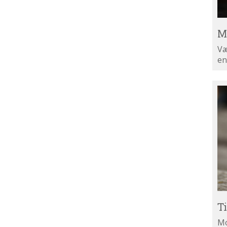
M
Væ
en
Ti
di
ny
T
Mo