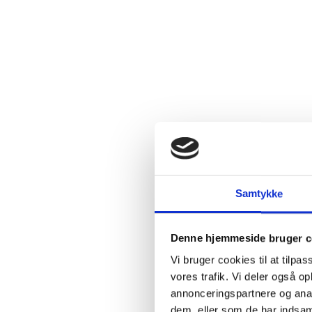
2.4:
Abortmindelunden
2.5:
Abortlinien
2.6:
Unge
mod
abort
2.7:
Pro
Life
internationalt
2.8:
Nyhedsbrev
3.0:
Nyheder
Samtykke
4.0:
Webshop
Denne hjemmeside bruger c
Vi bruger cookies til at tilpas
vores trafik. Vi deler også 
annonceringspartnere og anal
dem, eller som de har indsaml