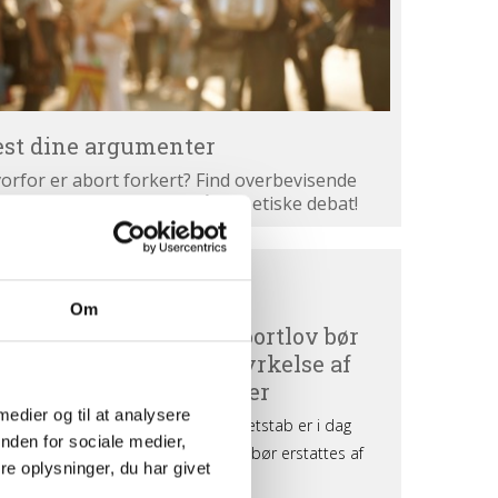
est dine argumenter
orfor er abort forkert? Find overbevisende
gumenter. Bliv klogere på den etiske debat!
ortdebat
BORTDEBAT UDEFRA
efra
Om
 medier og til at analysere
nden for sociale medier,
e oplysninger, du har givet