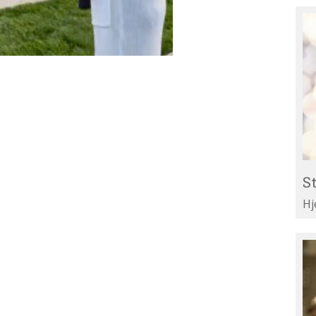
St
Re
til
Li
St
Hj
Te
di
ar