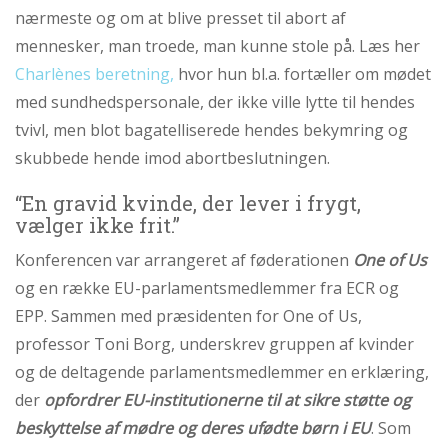
abort
nærmeste og om at blive presset til abort af
2.7:
Pro
mennesker, man troede, man kunne stole på. Læs her
Life
Charlènes beretning,
hvor hun bl.a. fortæller om mødet
internationalt
med sundhedspersonale, der ikke ville lytte til hendes
2.8:
Nyhedsbrev
tvivl, men blot bagatelliserede hendes bekymring og
3.0:
Nyheder
skubbede hende imod abortbeslutningen.
4.0:
Webshop
“En gravid kvinde, der lever i frygt,
vælger ikke frit.”
Næste
indlæg:
Konferencen var arrangeret af føderationen
One of Us
“Jeg
og en række EU-parlamentsmedlemmer fra ECR og
ønskede
EPP. Sammen med præsidenten for One of Us,
ikke
at
professor Toni Borg, underskrev gruppen af kvinder
få
og de deltagende parlamentsmedlemmer en erklæring,
en
der
opfordrer EU-institutionerne til at sikre støtte og
abort
beskyttelse af mødre og deres ufødte børn i EU
. Som
–