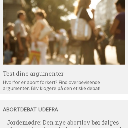
dine
argumenter
Test dine argumenter
Hvorfor er abort forkert? Find overbevisende
argumenter. Bliv klogere på den etiske debat!
Abortdebat
ABORTDEBAT UDEFRA
udefra