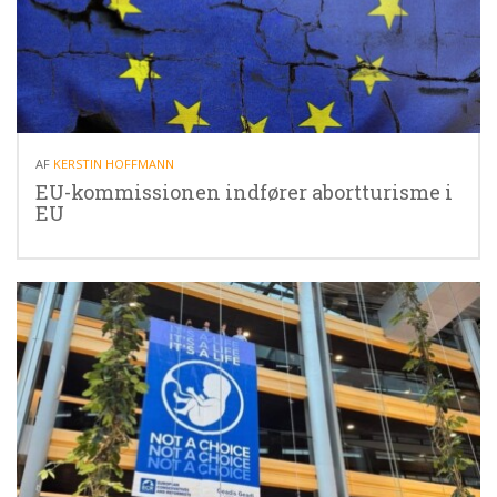
26.02.26
AF
KERSTIN HOFFMANN
EU-kommissionen indfører abortturisme i
EU