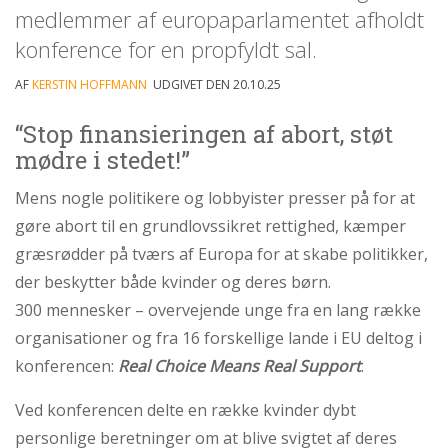
personlige
medlemmer af europaparlamentet afholdt
historie
konference for en propfyldt sal.
1.6:
Argumenter
AF
KERSTIN HOFFMANN
UDGIVET DEN 20.10.25
imod
abort
“Stop finansieringen af abort, støt
1.7:
Perspektiver
mødre i stedet!”
2.0:
Om
Mens nogle politikere og lobbyister presser på for at
os
gøre abort til en grundlovssikret rettighed, kæmper
2.1:
Aktioner
græsrødder på tværs af Europa for at skabe politikker,
2.2:
Tidligere
der beskytter både kvinder og deres børn.
aktioner
300 mennesker – overvejende unge fra en lang række
2.3:
Organisation
organisationer og fra 16 forskellige lande i EU deltog i
2.4:
Abortmindelunden
konferencen:
Real Choice Means Real Support
.
2.5:
Abortlinien
Ved konferencen delte en række kvinder dybt
2.6:
Unge
mod
personlige beretninger om at blive svigtet af deres