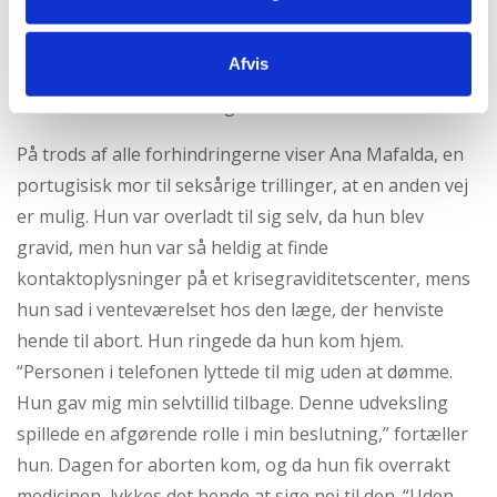
gravide kvinder ikke støttes bedre. “Jeg var nødt til at
arbejde under alle mine graviditeter, jeg opdrog alle
Afvis
mine børn alene. Jeg ville rigtig gerne have haft mere
støtte,” fortæller hun meget berørt.
På trods af alle forhindringerne viser Ana Mafalda, en
portugisisk mor til seksårige trillinger, at en anden vej
er mulig. Hun var overladt til sig selv, da hun blev
gravid, men hun var så heldig at finde
kontaktoplysninger på et krisegraviditetscenter, mens
hun sad i venteværelset hos den læge, der henviste
hende til abort. Hun ringede da hun kom hjem.
“Personen i telefonen lyttede til mig uden at dømme.
Hun gav mig min selvtillid tilbage. Denne udveksling
spillede en afgørende rolle i min beslutning,” fortæller
hun. Dagen for aborten kom, og da hun fik overrakt
medicinen, lykkes det hende at sige nej til den. “Uden