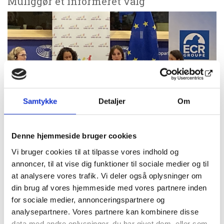
Muliggør et informeret valg
Samtykke
Detaljer
Om
Denne hjemmeside bruger cookies
Fordi abortfortalere generelt ‘glemmer’ at konsultere
de kvinder, alt dette vedrører, havde One of Us valgt at
Vi bruger cookies til at tilpasse vores indhold og
annoncer, til at vise dig funktioner til sociale medier og til
give taletid til kvinder fra en række forskellige lande,
at analysere vores trafik. Vi deler også oplysninger om
der har gennemgået aborter eller er blevet
din brug af vores hjemmeside med vores partnere inden
konfronteret med dette valg.
for sociale medier, annonceringspartnere og
Charlène, 39 år og fra Frankrig, fortæller, at hun som
analysepartnere. Vores partnere kan kombinere disse
27 årig fik en abort under pres fra sin partner i et fast
data med andre oplysninger, du har givet dem, eller som