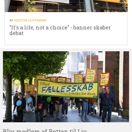
16.02.26
AF
KERSTIN HOFFMANN
"It's a life, not a choice" - banner skaber
debat
Bliv
medlem
af
Retten
til
Liv
Bliv medlem af Retten til Liv