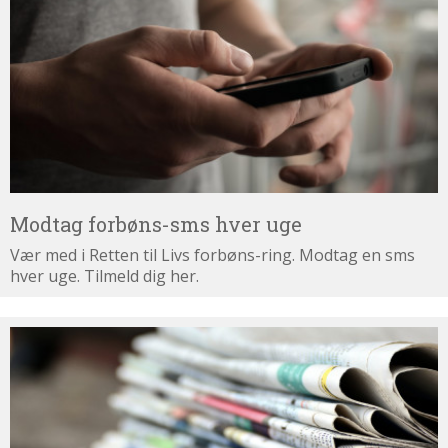
sms
hver
uge
Modtag forbøns-sms hver uge
Vær med i Retten til Livs forbøns-ring. Modtag en sms
hver uge. Tilmeld dig her.
Tilmeld
dig
nyhedsbrevet