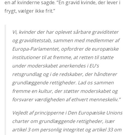
overhovedet
en af kvinderne sagde. “En gravid kvinde, der lever i
ikke”
Forrige
frygt, vælger ikke frit.”
indlæg:
OPTOG:
Tilbyd
Vi, kvinder der har oplevet sårbare graviditeter
omsorg
og graviditetstab, sammen med medlemmer af
–
ikke
Europa-Parlamentet, opfordrer de europæiske
abort!
institutioner til at fremme, at retten til støtte
under moderskabet anerkendes i EU’s
retsgrundlag og i de redskaber, der håndterer
grundlæggende rettigheder. Lad os sammen
fremme en kultur, der støtter moderskabet og
forsvarer værdigheden af ethvert menneskeliv.”
Vejledt af principperne i Den Europæiske Unions
charter om grundlæggende rettigheder, især
artikel 3 om personlig integritet og artikel 33 om