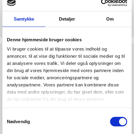
abort
2.7:
Pro
Life
Samtykke
Detaljer
Om
Støt Retten til Liv
internationalt
Hjertelig tak for ethvert bidrag til Retten til Liv
2.8:
Nyhedsbrev
Denne hjemmeside bruger cookies
3.0:
Nyheder
Test
Vi bruger cookies til at tilpasse vores indhold og
dine
annoncer, til at vise dig funktioner til sociale medier og til
4.0:
Webshop
argumenter
at analysere vores trafik. Vi deler også oplysninger om
din brug af vores hjemmeside med vores partnere inden
for sociale medier, annonceringspartnere og
analysepartnere. Vores partnere kan kombinere disse
data med andre oplysninger, du har givet dem, eller som
de har indsamlet fra din brug af deres tjenester.
Samtykkevalg
Nødvendig
Test dine argumenter