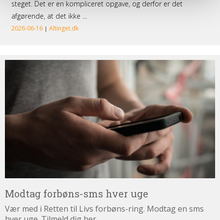
Modtag
forbøns-
sms
hver
uge
Modtag forbøns-sms hver uge
Vær med i Retten til Livs forbøns-ring. Modtag en sms
hver uge. Tilmeld dig her.